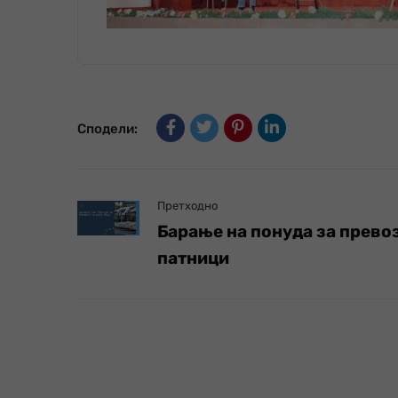
Сподели:
Претходно
Барање на понуда за превоз
патници