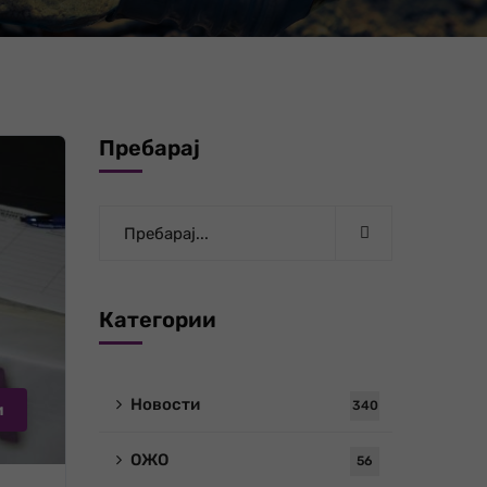
Пребарај
Категории
Новости
340
и
ОЖО
56