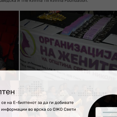
дска и The Kvinna Till Kvinna Foundation.
лтен
 се на Е-билтенот за да ги добивате
е информации во врска со ОЖО Свети