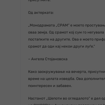
Од актерката:
„Монодрамата „СРАМ“ е моето простување
оваа земја. Од срамот кој сум го негувала
постапките на другите. Ова е моето при
срамот да оди кај некои други луѓе.“
– Ангела Стојановска
Како заокружување на вечерта, присутнит
време на целата изведба. Ова дополнител
поинтересен и забавен.
Настанот „Шепоти во огледалото“ е дел о