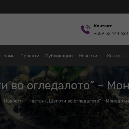
Контакт
+389 32 444 620
ограмa
Проекти
Публикации
Новости
Контакт
ти во огледалото” – Мо
Новости
Настан: „Шепоти во огледалото” – Монодра