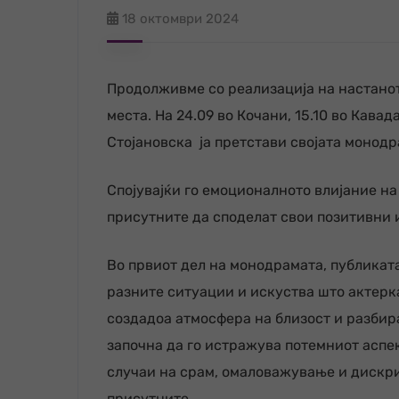
18 октомври 2024
Продолживме со реализација на настанот
места. На 24.09 во Кочани, 15.10 во Кава
Стојановска ја претстави својата монодр
Спојувајќи го емоционалното влијание н
присутните да споделат свои позитивни 
Во првиот дел на монодрамата, публикат
разните ситуации и искуства што актерк
создадоа атмосфера на близост и разбира
започна да го истражува потемниот аспек
случаи на срам, омаловажување и дискр
присутните.