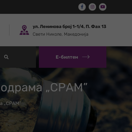
ул. Ленинова број 1-1/4, П. Фах 13
Свети Николе, Македонија
Е-билтен
нодрама „СРАМ”
ма „СРАМ”