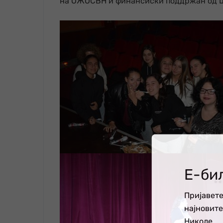
на ОЖОСВН и финансиски поддржан од Шве
Е-би
Пријавете
најновит
Николе.