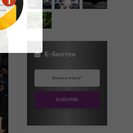
Е-билтен