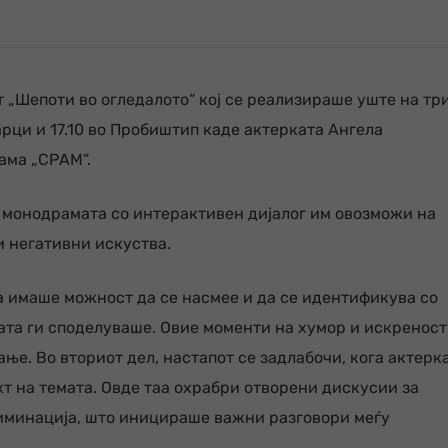
 „Шепоти во огледалото“ кој се реализираше уште на тр
дарци и 17.10 во Пробиштип каде актерката Ангела
ама „СРАМ“.
а монодрамата со интерактивен дијалог им овозможи на
и негативни искуства.
а имаше можност да се насмее и да се идентификува со
ата ги споделуваше. Овие моменти на хумор и искреност
ње. Во вториот дел, настапот се задлабочи, кога актерк
т на темата. Овде таа охрабри отворени дискусии за
иминација, што иницираше важни разговори меѓу