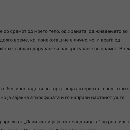
 со срамот од моето тело, од храната, од живеењето во
 долго време, кој понекогаш не е лично мој и доаѓа од
фаќање, заблагодарување и раскрстување со срамот. Вре
е беа изненадени со торта, која актерката ја подготви з
но ја зајакна атмосферата и го направи настанот уште
д проектот „Јаки жени ја јакнат заедницата“ во реализац