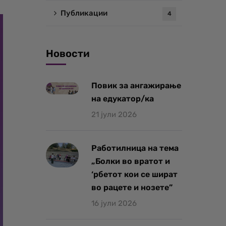
Публикации
4
Новости
Повик за ангажирање
на едукатор/ка
21 јули 2026
Работилница на тема
„Болки во вратот и
‘рбетот кои се шират
во рацете и нозете”
16 јули 2026