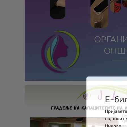
Е-би
Пријавете
најновит
Николе.