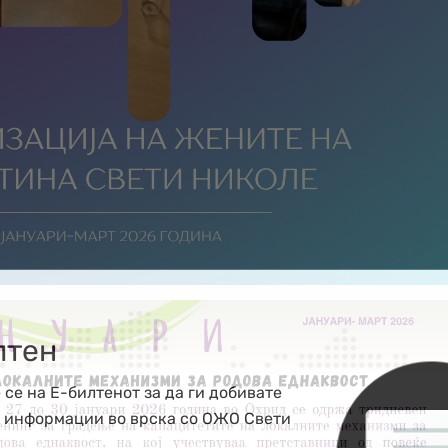
лтен
 се на Е-билтенот за да ги добивате
е информации во врска со ОЖО Свети