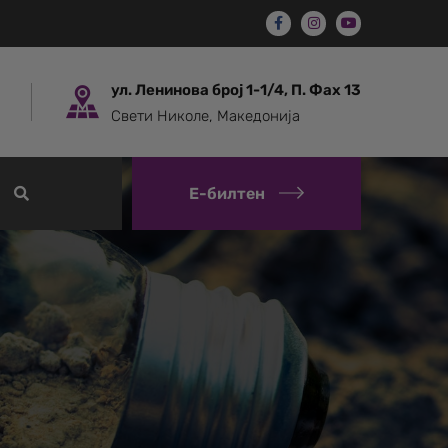
ул. Ленинова број 1-1/4, П. Фах 13
Свети Николе, Македонија
Е-билтен