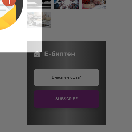
Е-билтен