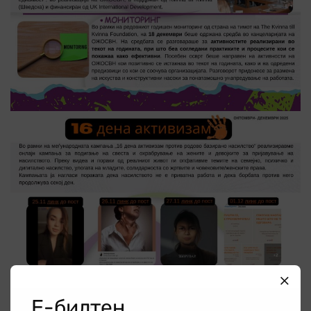
Е-билтен