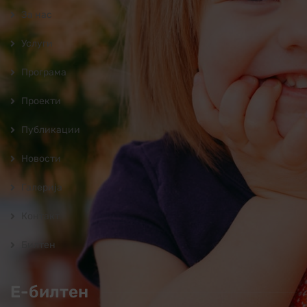
За нас
Услуги
Програмa
Проекти
Публикации
Новости
Галерија
Контакт
Билтен
Е-билтен