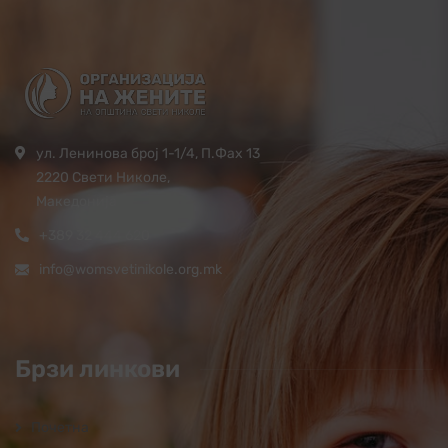
ул. Ленинова број 1-1/4, П.Фах 13
2220 Свети Николе,
Македонија
+389 32 444 620
info@womsvetinikole.org.mk
Брзи линкови
Почетна