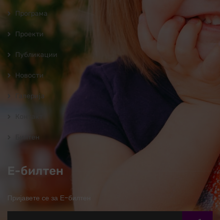
Програмa
Проекти
Публикации
Новости
Галерија
Контакт
Билтен
Е-билтен
Пријавете се за Е-билтен