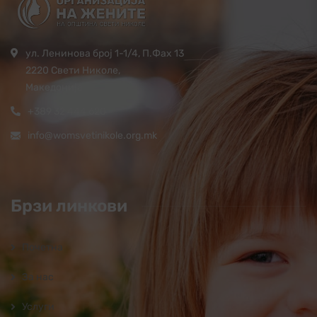
ул. Ленинова број 1-1/4, П.Фах 13
2220 Свети Николе,
Македонија
+389 32 444 620
info@womsvetinikole.org.mk
Брзи линкови
Почетна
За нас
Услуги