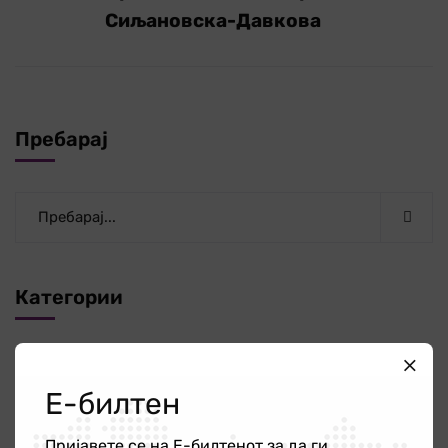
Сиљановска-Давкова
Пребарај
Категории
Новости
340
Е-билтен
ОЖО
56
Пријавете се на Е-билтенот за да ги