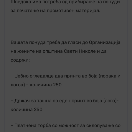
Шведска има потреба од прибирање на понуди
за печатење на промотивен материјал.
Вашата понуда треба да гласи до Организација
на жените на општина Свети Николе и да
содржи:
– Џебно огледалце два принта во боја (порака и
логоа) – количина 250
– Држач за ташна со еден принт во боја (лого)-
количина 250
– Платнена торба со можност за склопување со