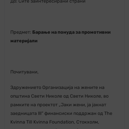
До: Сите заинтересирани страни
Предмет:
Барање на понуда за промотивни
материјали
Почитувани,
Здружението Организација на жените на
општина Свети Николе од Свети Николе, во
рамките на проектот „Јаки жени, ја јакнат
заедницата III“ финансиски поддржан од The
Kvinna Till Kvinna Foundation, Стокхолм,