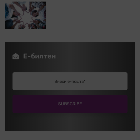
Е-билтен