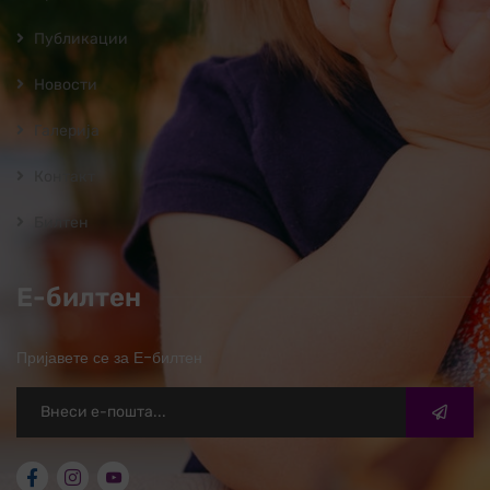
Публикации
Новости
Галерија
Контакт
Билтен
Е-билтен
Пријавете се за Е-билтен