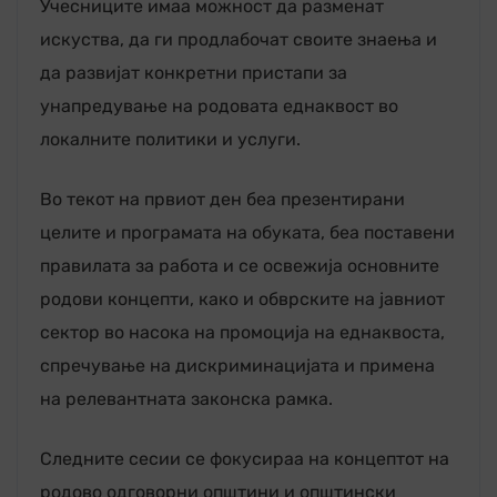
Учесниците имаа можност да разменат
искуства, да ги продлабочат своите знаења и
да развијат конкретни пристапи за
унапредување на родовата еднаквост во
локалните политики и услуги.
Во текот на првиот ден беа презентирани
целите и програмата на обуката, беа поставени
правилата за работа и се освежија основните
родови концепти, како и обврските на јавниот
сектор во насока на промоција на еднаквоста,
спречување на дискриминацијата и примена
на релевантната законска рамка.
Следните сесии се фокусираа на концептот на
родово одговорни општини и општински