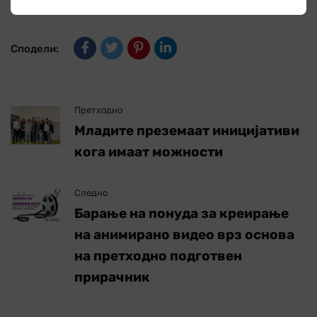
Сподели:
Претходно
Младите преземаат иницијативи
кога имаат можности
Следно
Барање на понуда за креирање
на анимирано видео врз основа
на претходно подготвен
прирачник