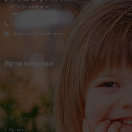
2220 Свети Николе,
Македонија
+389 32 444 620
info@womsvetinikole.org.mk
Брзи линкови
Почетна
За нас
Услуги
Програмa
Проекти