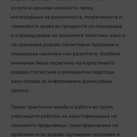
услуги и еднакви можности преку
интегрирање на различноста, попреченоста и
човековите права во процесите на планирање
и спроведување на локалните политики, како и
на креирање родово сензитивни програми и
планирање насочено кон резултати. Особено
внимание беше посветено на користењето
родова статистика и релевантни податоци
како основа за информирано донесување
одлуки.
Преку практични вежби и работа во групи,
учесниците работеа на идентификување на
локалните предизвици, трансформирање на
проблемите во родово одговорни програми и