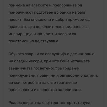
примена на алатките и препораките од
прирачникот подготвен во рамки на овој
проект. Беа споделени и добри примери од
праксата, што дополнително придонесе за
инспирација и конкретни насоки за
понатамошно дејствување.
Обуката заврши со евалуација и дефинирање
на следни чекори, при што беше истакната
заедничката посветеност за градење
поинклузивни, правични и одговорни општини,
во кои потребите на сите граѓани се
препознаени и соодветно адресирани.
Реализацијата на овој тренинг претставува