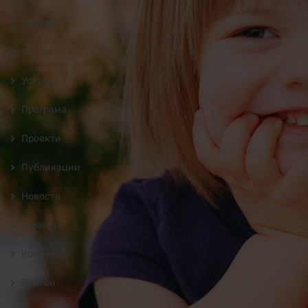
Почетна
За нас
Услуги
Програмa
Проекти
Публикации
Новости
Галерија
Контакт
Билтен