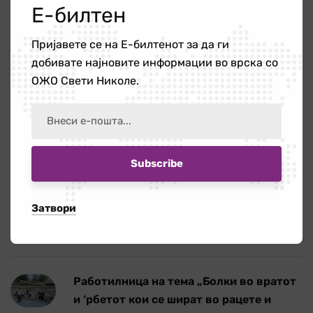
Е-билтен
Новости
340
Пријавете се на Е-билтенот за да ги
добивате најновите информации во врска со
ОЖО
56
ОЖО Свети Николе.
Публикации
4
Новости
Затвори
Повик за ангажирање на едукатор/ка
21 јули 2026
Работилница на тема „Болки во вратот
и ‘рбетот кои се шират во рацете и