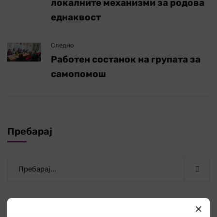
локалните механизми за родова
еднаквост
Следно
Работен состанок на групата за
самопомош
Пребарај
Категории