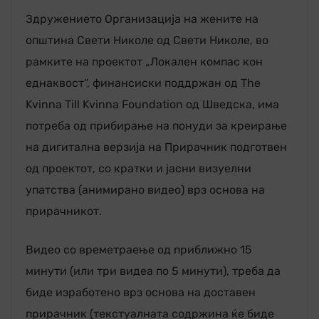
Здружението Организација на жените на
општина Свети Николе од Свети Николе, во
рамките на проектот „Локален компас кон
еднаквост“, финансиски поддржан од The
Kvinna Till Kvinna Foundation од Шведска, има
потреба од прибирање на понуди за креирање
на дигитална верзија на Прирачник подготвен
од проектот, со кратки и јасни визуелни
упатства (анимирано видео) врз основа на
прирачникот.
Видео со времетраење од приближно 15
минути (или три видеа по 5 минути), треба да
биде изработено врз основа на доставен
прирачник (текстуалната содржина ќе биде