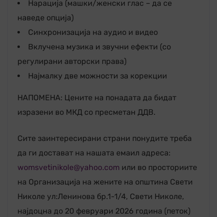
Нарација (машки/женски глас – да се
наведе опција)
Синхронизација на аудио и видео
Вклучена музика и звучни ефекти (со
регулирани авторски права)
Најмалку две можности за корекции
НАПОМЕНА: Цените на понадата да бидат
изразени во МКД со пресметан ДДВ.
Сите заинтересирани страни понудите треба
да ги достават на нашата емаил адреса:
womsvetinikole@yahoo.com
или во просториите
на Организација на жените на општина Свети
Николе ул:Ленинова бр.1-1/4, Свети Николе,
најдоцна до 20 февруари 2026 година (петок)