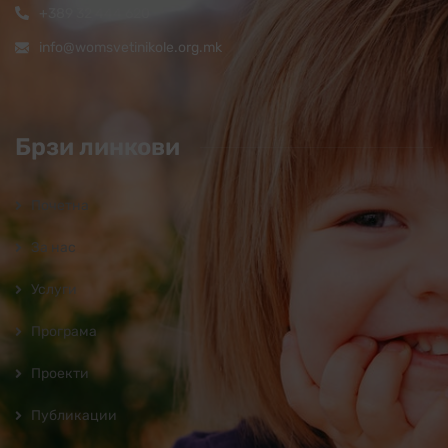
+389 32 444 620
info@womsvetinikole.org.mk
Брзи линкови
Почетна
За нас
Услуги
Програмa
Проекти
Публикации