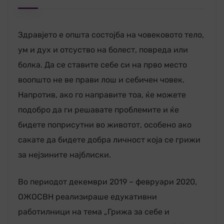
Здравјето е општа состојба на човековото тело,
ум и дух и отсуство на болест, повреда или
болка. Да се ставите себе си на прво место
воопшто не ве прави лош и себичен човек.
Напротив, ако го направите тоа, ќе можете
подобро да ги решавате проблемите и ќе
бидете поприсутни во животот, особено ако
сакате да бидете добра личност која се грижи
за нејзините најблиски.
Во периодот декeмври 2019 – февруари 2020,
ОЖОСВН реализираше едукативни
работилници на тема „Грижа за себе и