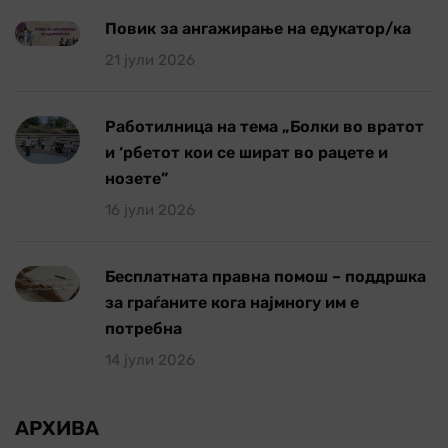
Повик за ангажирање на едукатор/ка
21 јули 2026
Работилница на тема „Болки во вратот
и ‘рбетот кои се шират во рацете и
нозете”
16 јули 2026
Бесплатната правна помош – поддршка
за граѓаните кога најмногу им е
потребна
14 јули 2026
АРХИВА