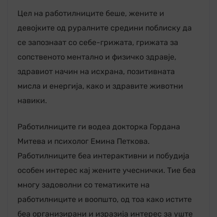
Цел на работилниците беше, жените и
девојките од руралните средини поблиску да
се запознаат со себе-грижата, грижата за
сопственото ментално и физичко здравје,
здравиот начин на исхрана, позитивната
мисла и енергија, како и здравите животни
навики.
Работилниците ги водеа докторка Гордана
Митева и психолог Емина Петкова.
Работилниците беа интерактивни и побудија
особен интерес кај жените учеснички. Тие беа
многу задоволни со тематиките на
работилниците и воопшто, од тоа како истите
беа организирани и изразија интерес за уште