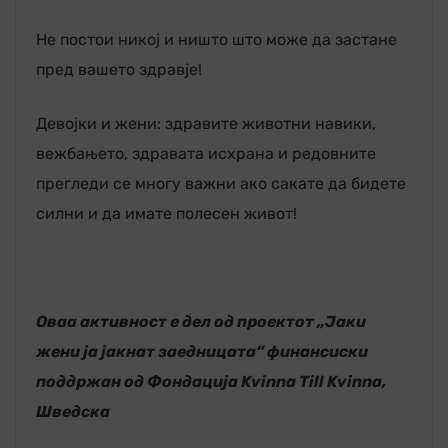
Не постои никој и ништо што може да застане
пред вашето здравје!
Девојки и жени: здравите животни навики,
вежбањето, здравата исхрана и редовните
прегледи се многу важни ако сакате да бидете
силни и да имате полесен живот!
Оваа активност е дел од проектот „Јаки
жени ја јакнат заедницата“ финансиски
поддржан од Фондација Kvinna Till Kvinna,
Шведска