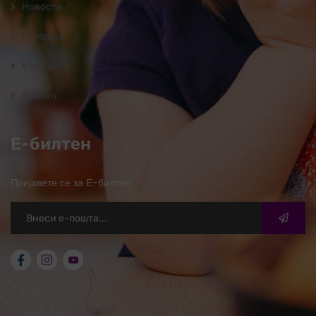
Новости
Галерија
Контакт
Билтен
Е-билтен
Пријавете се за Е-билтен