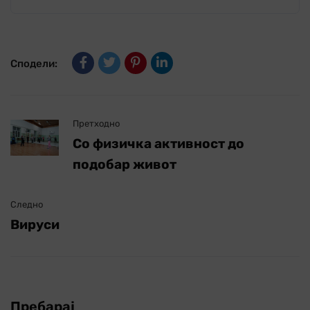
Сподели:
Претходно
Со физичка активност до
подобар живот
Следно
Вируси
Пребарај