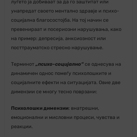
луѓето ја добиваат за да го заштитат или
унапредат своето ментално здравје и психо-
социјална благосостојба. На тој начин се
превенираат и посериозни нарушувања, како
на пример: депресија, анксиозност или
посттрауматско стресно нарушување.
Терминот
„психо-социјално“
се однесува на
динамичен однос помеѓу психолошките и
социјалните ефекти на ситуацијата. Овие две
димензии се многу тесно поврзани:
Психолошки димензии
: внатрешни,
емоционални и мисловни процеси, чувства и
реакции.