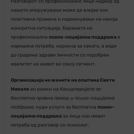
Разговорот со професионално лице надвор од
нашето опкружување може да влијае кон
позитивна промена и надминување на некоја
конкретна ситуација. Барањето на
професионална
психо-социјална поддршка
е
нормална потреба, корисна за секого, а води
до градење здрави личности со подобрен
квалитет на живот во секој сегмент.
Организација на жените на општина Свети
Николе
во рамки на
Канцеларијата за
бесплатна правна помош и психо-социјална
поддршка,
нуди услуги за бесплатна
психо-
социјална поддршка
за лица кои имаат
потреба од разговор со психолог.