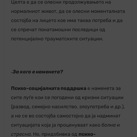
Целта е да се олесни продолжувањето на
нормалниот живот, да се олесни моменталната
состојба на лицето кое има таква потреба и да
се спречат понатамошни последици од
потенцијално трауматските ситуации.
۰За кого е наменета?
Психо-социјалната поддршка
е наменета за
сите луѓе кои се погодени од кризни ситуации
(развод, семејно насилство, злоупотреба и др.),
а не се во состојба самостојно да ја надминат
ситуацијата која ја проценуваат како
болна
и
стресна
. Но, придобивка од
психо-