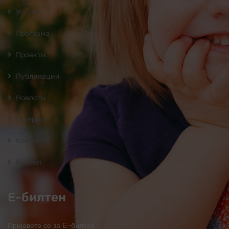
Услуги
Програмa
Проекти
Публикации
Новости
Галерија
Контакт
Билтен
Е-билтен
Пријавете се за Е-билтен