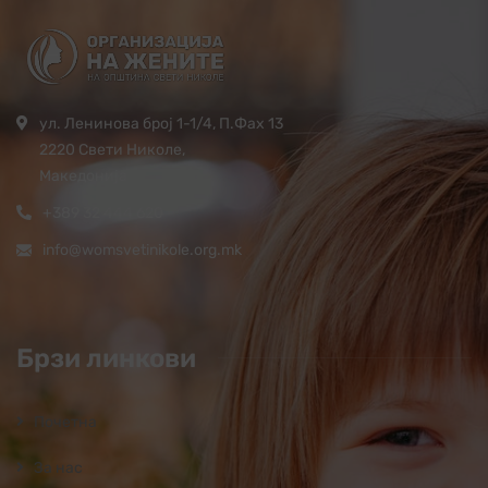
ул. Ленинова број 1-1/4, П.Фах 13
2220 Свети Николе,
Македонија
+389 32 444 620
info@womsvetinikole.org.mk
Брзи линкови
Почетна
За нас