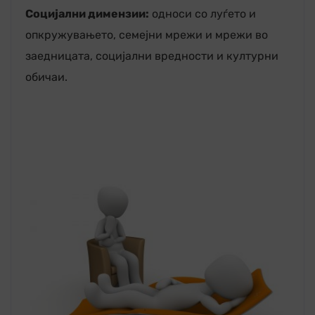
Социјални димензии:
односи со луѓето и
опкружувањето, семејни мрежи и мрежи во
заедницата, социјални вредности и културни
обичаи.