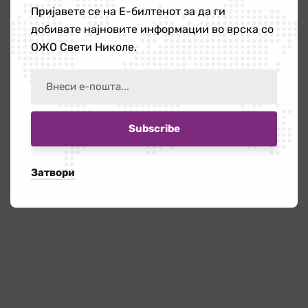
социјална поддршка“.
Пријавете се на Е-билтенот за да ги
добивате најновите информации во врска со
Проектот е
ОЖО Свети Николе.
регрантиран од
Коалиција Маргини и
Фондација Kvinna till
Kvinna, а финансиран
од Европската Унија
Затвори