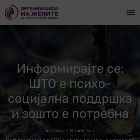
Информирајте се:
ШТО е психо-
социјална поддршка
и зошто е потребна
Почетна
Новости
Информирајте се: ШТО е психо-социјална поддршка