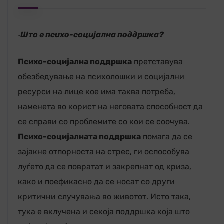
۰Што е психо-социјална поддршка?
Психо-социјална поддршка
претставува
обезбедување на психолошки и социјални
ресурси на лице кое има таква потреба,
наменета во корист на неговата способност да
се справи со проблемите со кои се соочува.
Психо-социјалната поддршка
помага да се
зајакне отпорноста на стрес, ги оспособува
луѓето да се повратат и закрепнат од криза,
како и поефикасно да се носат со други
критични случувања во животот. Исто така,
тука е вклучена и секоја поддршка која што