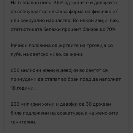
На глобално ниво, 35% од жените и девојките
се соочуваат со некаква форма на физичко и/
или сексуално насилство. Во некои земји, пак,
статистиката бележи процент близок до 70%.
Речиси половина од жртвите на трговија со
луѓе, на светско ниво, се жени.
650 милиони жени и девојки во светот се
принудени да стапат во брак пред да наполнат
18 години.
200 милиони жени и девојки од 30 држави
биле подложени на осакатување на женските
гениталии.