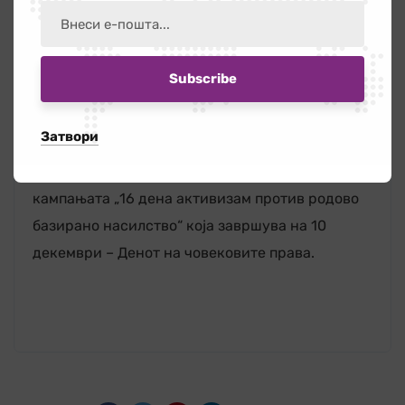
Дигиталното насилство и злоупотреба, просто,
е насилство и злоупотреба.
И мора да заврши!
Затвори
25 ноември го означува и почетокот на
кампањата „16 дена активизам против родово
базирано насилство“ која завршува на 10
декември – Денот на човековите права.