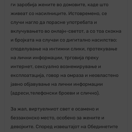
ги заробија жените во домовите, каде што
живеат со насилниците. Истовремено, се
случи нагло да порасне употребата и
вклучувањето во онлајн-светот, а со тоа скокна
и бројката на случаи со дигитално насилство:
споделување на интимни слики, протекување
на лични информации, трговија преку
интернет, сексуално вознемирување и
експлоатација, говор на омраза и неовластено
јавно објавување на лични информации
(адреси,телефонски броеви и слично).
За жал, виртуелниот свет е осамено и
беззаконско место, особено за жените и
девојките. Според извештајот на Обединетите