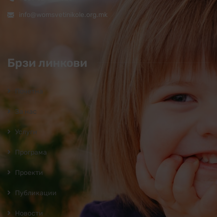
info@womsvetinikole.org.mk
Брзи линкови
Почетна
За нас
Услуги
Програмa
Проекти
Публикации
Новости