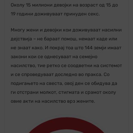
Околу 15 милиони девојки на возраст од 15 до
19 години доживуваат принуден секс.
Многу жени и девојки кои доживуваат насилни
дејствија – не бараат помош, немаат каде или
не знаат како. И покрај тоа што 144 земји имаат
закони кои се однесуваат на семејно
насилство, тие ретко се соодветни на системот
и се спроведуваат доследно во пракса. Со
подигањето на свеста, овој ден се обидува да
ги отстрани молкот, стигмата и срамот околу
овие акти на насилство врз жените.