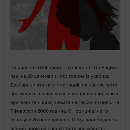
Генералното Собрание на Обединетите Нации,
пак, на 20 декември 1993 година ја усвоило
Декларацијата за елиминација на насилството
врз жените, со цел да се искорени насилството
врз жените и девојчињата на глобално ниво. На
7 февруари 2000 година, ОН официјално го
означува 25 ноември како Меѓународен ден за
елиминација на насилството врз жените.