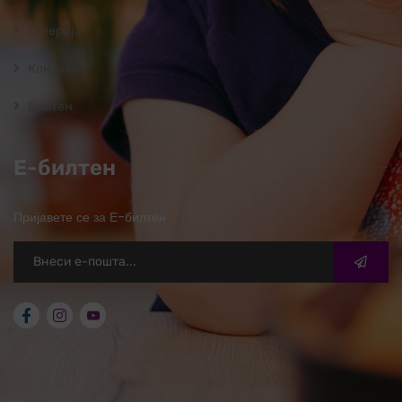
Галерија
Контакт
Билтен
Е-билтен
Пријавете се за Е-билтен