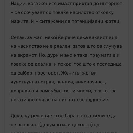
Нации, кога жените имаат пристап до интернет
– се соочуваат со повеќе насилство отколку
мажите. И – сите жени се потенцијални жртви.
Сепак, за жал, некој ќе рече дека ваквиот вид
на насилство не е реален, затоа што се случува
на екранот. Но, дури и ако е така, траумата е и
повеќе од реална, и покрај тоа што е последица
од сајбер-просторот. Жените-жртви
чувствуваат страв, паника, анксиозност,
депресија и самоубиствени мисли, а сето тоа
негативно влијае на нивното секојдневие.
Доколку решението се бара во тоа жените да
се повлечат (делумно или целосно) од