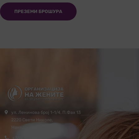
ПРЕЗЕМИ БРОШУРА
ул. Ленинова број 1-1/4, П.Фах 13
2220 Свети Николе,
Македонија
+389 32 444 620