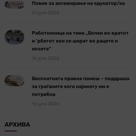
Повик за ангажирање на едукатор/ка
21 јули 2026
Работилница на тема „Болки во вратот
и ‘рбетот кои се шират во рацете и
нозете”
16 јули 2026
Бесплатната правна помош – поддршка
за граѓаните кога најмногу им е
потребна
14 јули 2026
АРХИВА