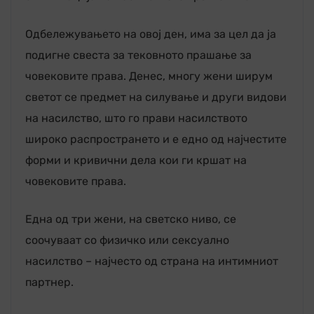
Одбележувањето на овој ден, има за цел да ја
подигне свеста за тековното прашање за
човековите права. Денес, многу жени ширум
светот се предмет на силување и други видови
на насилство, што го прави насилството
широко распространето и е едно од најчестите
форми и кривични дела кои ги кршат на
човековите права.
Една од три жени, на светско ниво, се
соочуваат со физичко или сексуално
насилство – најчесто од страна на интимниот
партнер.