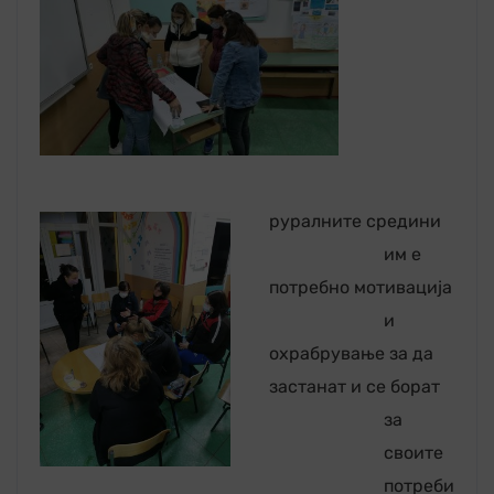
руралните средини
им е
потребно мотивација
и
охрабрување за да
застанат и се борат
за
своите
потреби