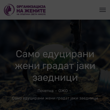
Само едуцирани
жени градат јаки
заедници
Почетна
ОЖО
Само едуцирани жени градат јаки заедници