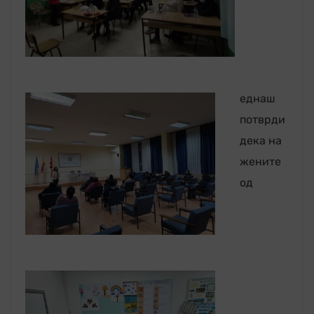
еднаш
потврди
дека на
жените
од