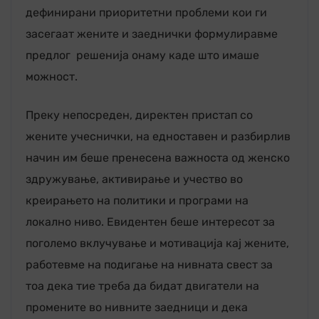
дефинирани приоритетни проблеми кои ги
засегаат жените и заеднички формулиравме
предлог решенија онаму каде што имаше
можност.
Преку непосреден, директен пристап со
жените учеснички, на едноставен и разбирлив
начин им беше пренесена важноста од женско
здружување, активирање и учество во
креирањето на политики и програми на
локално ниво. Евидентен беше интересот за
поголемо вклучување и мотивација кај жените,
работевме на подигање на нивната свест за
тоа дека тие треба да бидат двигатели на
промените во нивните заедници и дека