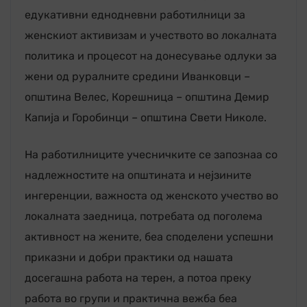
едукативни еднодневни работилници за
женскиот активизам и учеството во локалната
политика и процесот на донесување одлуки за
жени од руралните средини Иванковци –
општина Велес, Корешница – општина Демир
Капија и Горобинци – општина Свети Николе.
На работилниците учесничките се запознаа со
надлежностите на општината и нејзините
ингеренции, важноста од женското учество во
локалната заедница, потребата од поголема
активност на жените, беа споделени успешни
приказни и добри практики од нашата
досегашна работа на терен, а потоа преку
работа во групи и практична вежба беа