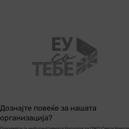
Дознајте повеќе за нашата
организација?
Преземете ја информативната брошура за ОЖО Свети Никол