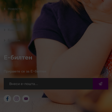
Новости
Галерија
Контакт
Билтен
Е-билтен
Пријавете се за Е-билтен