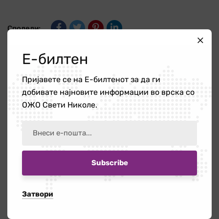
Сподели:
Е-билтен
Претходно
Пријавете се на Е-билтенот за да ги
Меѓународниот ден за
добивате најновите информации во врска со
елиминација на насилство врз
ОЖО Свети Николе.
жените
Следно
Креирана Програма за работа на
ОЖОСВН за 2022г.
Затвори