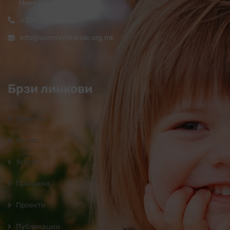
Македонија
+389 32 444 620
info@womsvetinikole.org.mk
Брзи линкови
Почетна
За нас
Услуги
Програмa
Проекти
Публикации