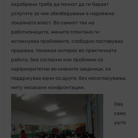
охрабрени треба да почнат да ги бараат
услугите за чие обезбедување е надлежна
локалната власт. Во самиот тек на
работилниците, жените спонтано ги
истакнуваа проблемите, слободно поставуваа
прашања, покажаа интерес во практичната
работа, беа согласни кои проблеми се
најприоритетни во нивните заедници, се
поддржуваа едни со други, без несогласувања,
ниту несакани конфронтации.
Ова
само
уште