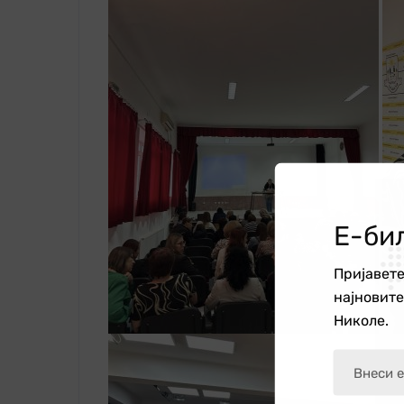
Е-би
Пријавете
најновит
Николе.