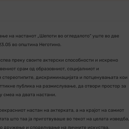
ње на настанот „Шепоти во огледалото“ уште во две
23.05 во општина Неготино.
успеа преку своите актерски способности и искрено
вениот срам од образовниот, социјалниот и
и стереотипите, дискриминацијата и потценувањата кои 
оттикне публика на размислување, да отвори простор за
у смеа на двата настани.
екрасниот настан на актерката, а на крајот на самиот
ата што таа ја приготвуваше во текот на целата изведба,
но дружење и споделување на личните искуства.