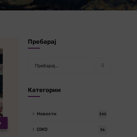
Пребарај
Категории
Новости
340
и
ОЖО
56