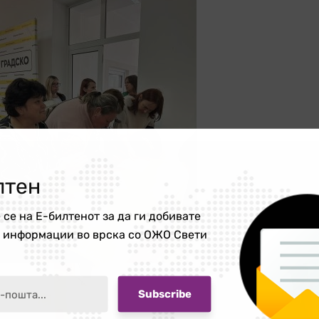
лтен
 се на Е-билтенот за да ги добивате
е информации во врска со ОЖО Свети