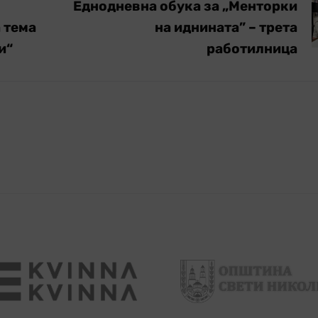
Еднодневна обука за „Менторки
а тема
на иднината” – трета
и“
работилница