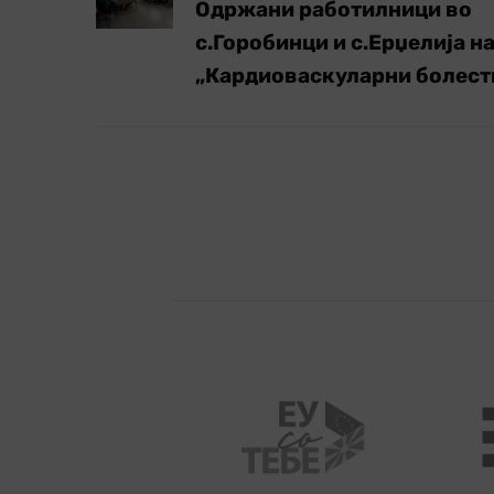
Одржани работилници во
с.Горобинци и с.Ерџелија н
„Кардиоваскуларни болест