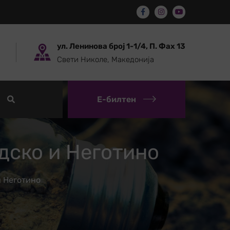
ул. Ленинова број 1-1/4, П. Фах 13
Свети Николе, Македонија
Е-билтен
дско и Неготино
и Неготино