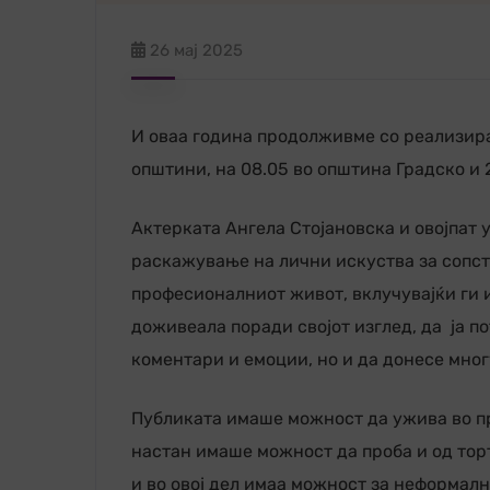
26 мај 2025
И оваа година продолживме со реализира
општини, на 08.05 во општина Градско и 
Актерката Ангела Стојановска и овојпат 
раскажување на лични искуства за сопст
професионалниот живот, вклучувајќи ги 
доживеала поради својот изглед, да ја п
коментари и емоции, но и да донесе мног
Публиката имаше можност да ужива во пр
настан имаше можност да проба и од торт
и во овој дел имаа можност за неформал