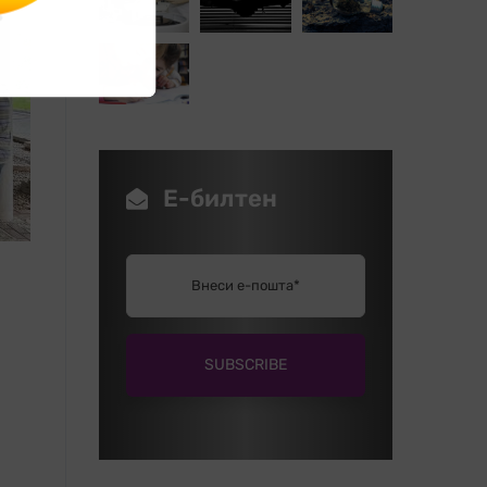
Е-билтен