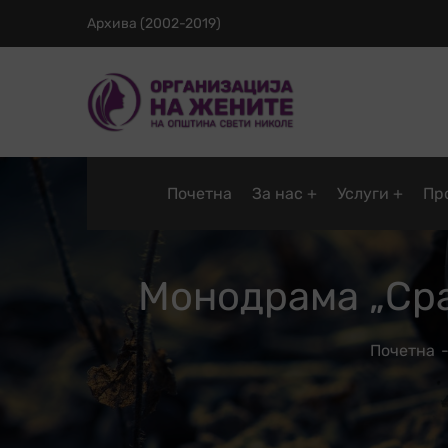
Архива (2002-2019)
Почетна
За нас
Услуги
Пр
Монодрама „Сра
Почетна