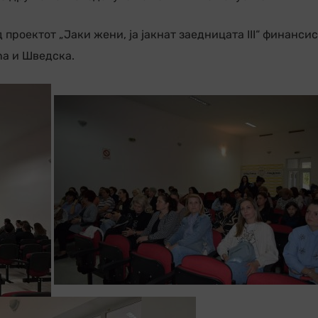
 проектот „Јаки жени, ја јакнат заедницата III“ финанси
na и Шведска.