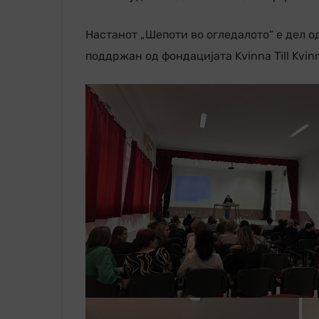
Настанот „Шепоти во огледалото“ е дел од
поддржан од фондацијата Kvinna Till Kvin