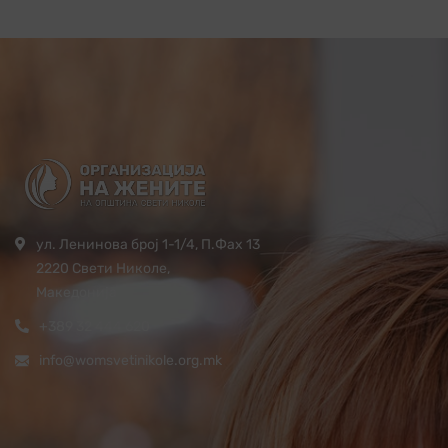
ул. Ленинова број 1-1/4, П.Фах 13
2220 Свети Николе,
Македонија
+389 32 444 620
info@womsvetinikole.org.mk