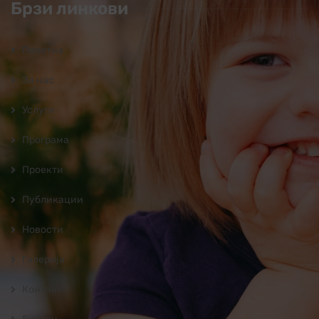
Брзи линкови
Почетна
За нас
Услуги
Програмa
Проекти
Публикации
Новости
Галерија
Контакт