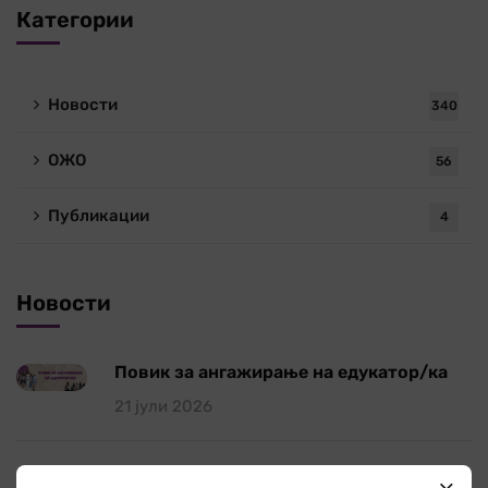
Категории
Новости
340
ОЖО
56
Публикации
4
Новости
Повик за ангажирање на едукатор/ка
21 јули 2026
Работилница на тема „Болки во вратот