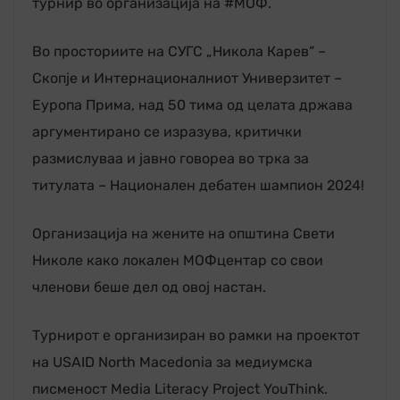
турнир во организација на #МОФ.
Во просториите на СУГС „Никола Карев“ –
Скопје и Интернационалниот Универзитет –
Еуропа Прима, над 50 тима од целата држава
аргументирано се изразува, критички
размислуваа и јавно говореа во трка за
титулата – Национален дебатен шампион 2024!
Организација на жените на општина Свети
Николе како локален МОФцентар со свои
членови беше дел од овој настан.
Турнирот е организиран во рамки на проектот
на USAID North Macedonia за медиумска
писменост Media Literacy Project YouThink.