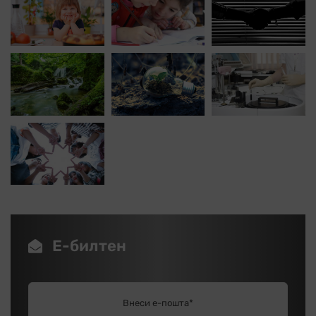
Е-билтен