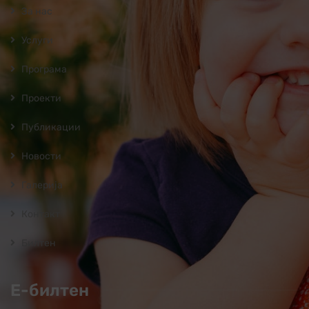
За нас
Услуги
Програмa
Проекти
Публикации
Новости
Галерија
Контакт
Билтен
Е-билтен