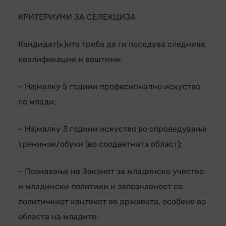
КРИТЕРИУМИ ЗА СЕЛЕКЦИЈА
Кандидат(к)ите треба да ги поседува следниве
квалификации и вештини:
– Најмалку 5 години професионално искуство
со млади;
– Најмалку 3 години искуство во спроведување
тренинзи/обуки (во соодветната област);
– Познавање на Законот за младинско учество
и младински политики и запознаеност со
политичкиот контекст во државата, особено во
областа на младите;