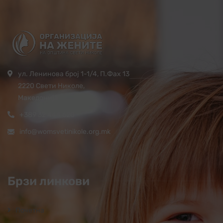
ул. Ленинова број 1-1/4, П.Фах 13
2220 Свети Николе,
Македонија
+389 32 444 620
info@womsvetinikole.org.mk
Брзи линкови
Почетна