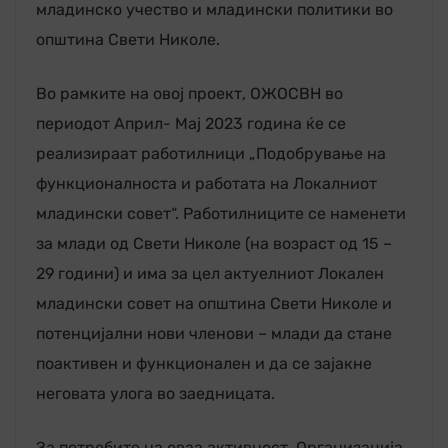
младинско учество и младински политики во
општина Свети Николе.
Во рамките на овој проект, ОЖОСВН во
периодот Април- Мај 2023 година ќе се
реализираат работилници „Подобрување на
функционалноста и работата на Локалниот
младински совет“. Работилниците се наменети
за млади од Свети Николе (на возраст од 15 –
29 години) и има за цел актуелниот Локален
младински совет на општина Свети Николе и
потенцијални нови членови – млади да стане
поактивен и функционален и да се зајакне
неговата улога во заедницата.
За потребите на оваа активност, Организација