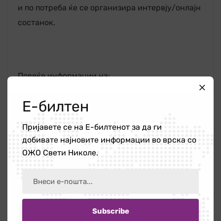
и по потреба ќе се организира интервју/онлајн
состанок.
Повеќе информации на:
+389 32 444 620
Е-билтен
Пријавете се на Е-билтенот за да ги
+389 78 938 764 (Елена Трајкова, проектна
добивате најновите информации во врска со
координаторка)
ОЖО Свети Николе.
www.womsvetinikole.org.mk
womsvetinikole@yahoo.com