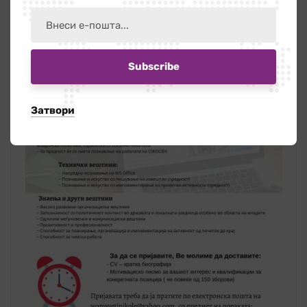
womsvetinikole@yahoo.com
Затвори