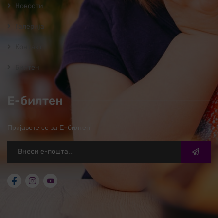
Новости
Галерија
Контакт
Билтен
Е-билтен
Пријавете се за Е-билтен