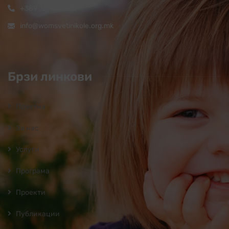
+389 32 444 620
info@womsvetinikole.org.mk
Брзи линкови
Почетна
За нас
Услуги
Програмa
Проекти
Публикации