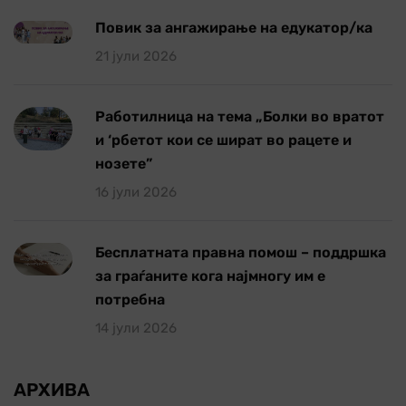
Повик за ангажирање на едукатор/ка
21 јули 2026
Работилница на тема „Болки во вратот
и ‘рбетот кои се шират во рацете и
нозете”
16 јули 2026
Бесплатната правна помош – поддршка
за граѓаните кога најмногу им е
потребна
14 јули 2026
АРХИВА