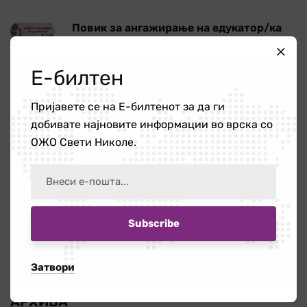
Повик за ангажирање на едукатор/ка
21 јули 2026
Е-билтен
Работилница на тема „Болки во вратот
Пријавете се на Е-билтенот за да ги
и ‘рбетот кои се шират во рацете и
добивате најновите информации во врска со
нозете”
ОЖО Свети Николе.
16 јули 2026
Бесплатната правна помош – поддршка
за граѓаните кога најмногу им е
потребна
14 јули 2026
Затвори
АРХИВА