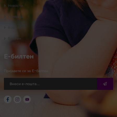
Новости
Галерија
Контакт
Билтен
Е-билтен
Пријавете се за Е-билтен