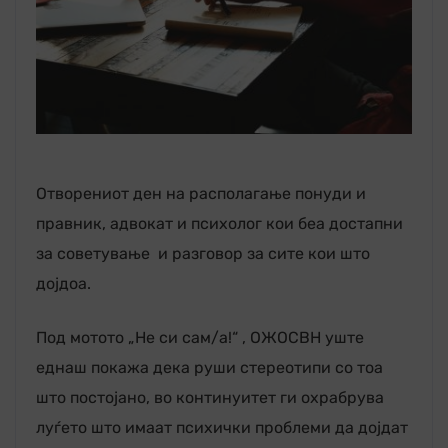
Отворениот ден на располагање понуди и
правник, адвокат и психолог кои беа достапни
за советување и разговор за сите кои што
дојдоа.
Под мотото „Не си сам/а!“ , ОЖОСВН уште
еднаш покажа дека руши стереотипи со тоа
што постојано, во континуитет ги охрабрува
луѓето што имаат психички проблеми да дојдат