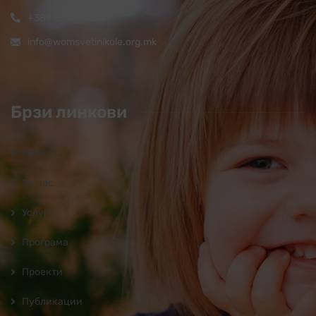
+389 32 444 620
info@womsvetinikole.org.mk
Брзи линкови
Почетна
За нас
Услуги
Програмa
Проекти
Публикации