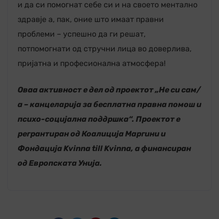
и да си помогнат себе си и на своето ментално
здравје а, пак, оние што имаат правни
проблеми – успешно да ги решат,
потпомогнати од стручни лица во доверлива,
пријатна и професионална атмосфера!
Оваа
активност е
дел од проектот „Не си сам/
а – канцеларија
за бесплатна правна помош и
психо-социјална поддршка“. Проектот е
регрант
иран од Коалиција Маргини и
Фондација Kvinna till Kvinna, а финансиран
од Европската Унија.