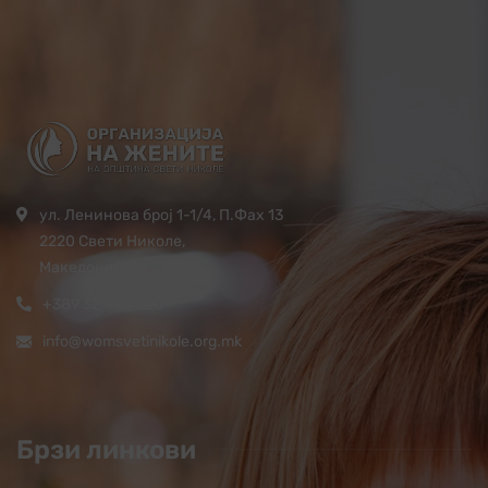
ул. Ленинова број 1-1/4, П.Фах 13
2220 Свети Николе,
Македонија
+389 32 444 620
info@womsvetinikole.org.mk
Брзи линкови