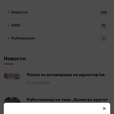
Новости
340
ОЖО
56
Публикации
4
Новости
Повик за ангажирање на едукатор/ка
21 јули 2026
Работилница на тема „Болки во вратот
и ‘рбетот кои се шират во рацете и
нозете”