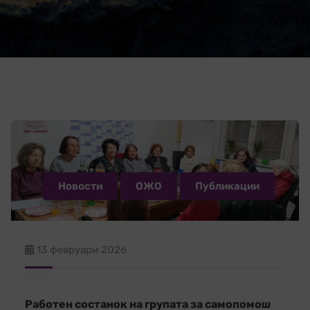
Новости
ОЖО
Публикации
13 февруари 2026
Работен состанок на групата за самопомош