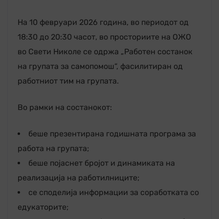
На 10 февруари 2026 година, во периодот од
18:30 до 20:30 часот, во просториите на ОЖО
во Свети Николе се одржа „Работен состанок
на групата за самопомош“, фасилитиран од
работниот тим на групата.
Во рамки на состанокот:
беше презентирана годишната програма за
работа на групата;
беше појаснет бројот и динамиката на
реализација на работилниците;
се споделија информации за соработката со
едукаторите;