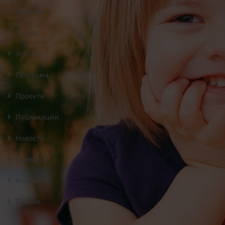
Почетна
За нас
Услуги
Програмa
Проекти
Публикации
Новости
Галерија
Контакт
Билтен