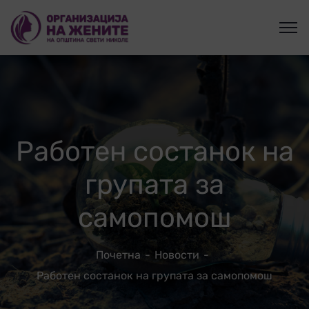
Работен состанок на
групата за
самопомош
Почетна
Новости
Работен состанок на групата за самопомош