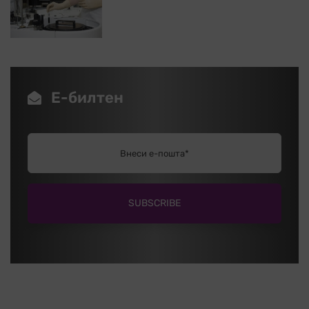
Е-билтен