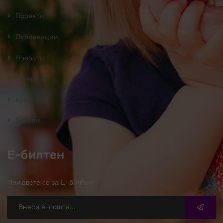
Проекти
Публикации
Новости
Галерија
Контакт
Билтен
Е-билтен
Пријавете се за Е-билтен