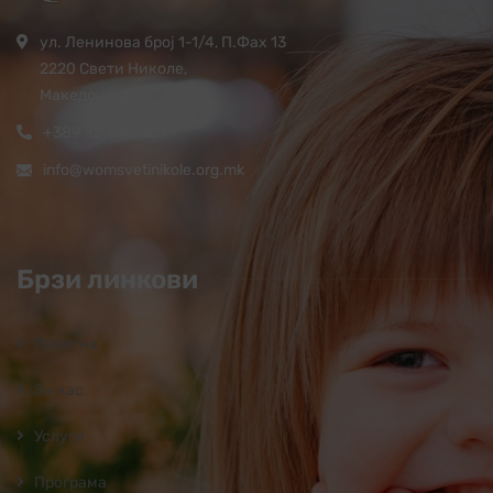
ул. Ленинова број 1-1/4, П.Фах 13
2220 Свети Николе,
Македонија
+389 32 444 620
info@womsvetinikole.org.mk
Брзи линкови
Почетна
За нас
Услуги
Програмa