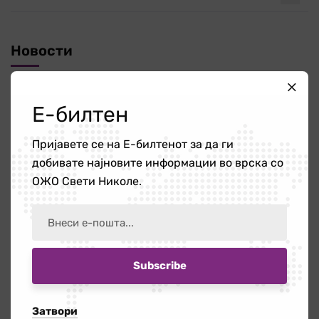
Новости
Повик за ангажирање на едукатор/ка
Е-билтен
21 јули 2026
Пријавете се на Е-билтенот за да ги
добивате најновите информации во врска со
Работилница на тема „Болки во вратот
ОЖО Свети Николе.
и ‘рбетот кои се шират во рацете и
нозете”
16 јули 2026
Бесплатната правна помош – поддршка
за граѓаните кога најмногу им е
потребна
Затвори