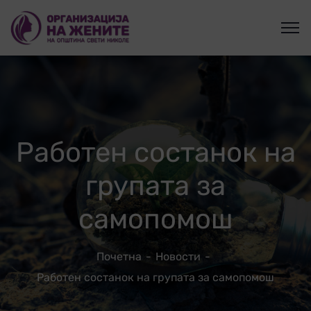
Работен состанок на
групата за
самопомош
Почетна
Новости
Работен состанок на групата за самопомош