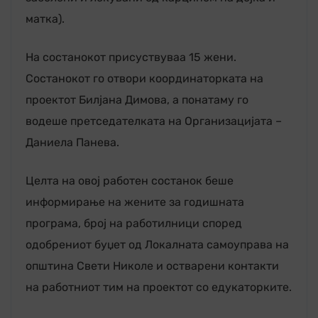
матка).
На состанокот присуствуваа 15 жени.
Состанокот го отвори координаторката на
проектот Билјана Димова, а понатаму го
водеше претседателката на Организацијата –
Даниела Панева.
Целта на овој работен состанок беше
информирање на жените за годишната
програма, број на работилници според
одобрениот буџет од Локалната самоуправа на
општина Свети Николе и остварени контакти
на работниот тим на проектот со едукаторките.