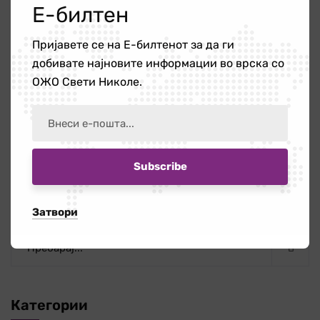
Е-билтен
Следно
Жените од с.Кадрифаково се
Пријавете се на Е-билтенот за да ги
информираа за превенција и
добивате најновите информации во врска со
ОЖО Свети Николе.
третирање на карцином на дојка
и остеопороза
Пребарај
Затвори
Категории