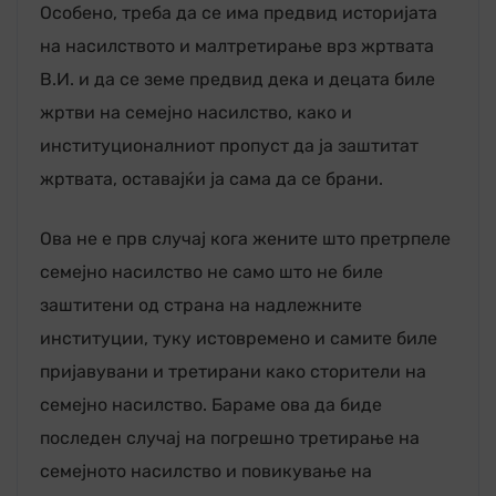
Особено, треба да се има предвид историјата
на насилството и малтретирање врз жртвата
В.И. и да се земе предвид дека и децата биле
жртви на семејно насилство, како и
институционалниот пропуст да ја заштитат
жртвата, оставајќи ја сама да се брани.
Ова не е прв случај кога жените што претрпеле
семејно насилство не само што не биле
заштитени од страна на надлежните
институции, туку истовремено и самите биле
пријавувани и третирани како сторители на
семејно насилство. Бараме ова да биде
последен случај на погрешно третирање на
семејното насилство и повикување на