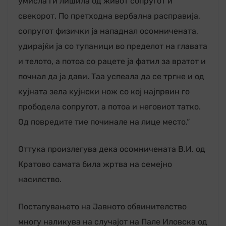
умисла ги лишила од живот сопругот и
свекорот. По претходна вербална расправија,
сопругот физички ја нападнал осомничената,
удирајќи ја со тупаници во пределот на главата
и телото, а потоа со рацете ја фатил за вратот и
почнал да ја дави. Таа успеала да се тргне и од
кујната зела кујнски нож со кој најпрвин го
прободела сопругот, а потоа и неговиот татко.
Од повредите тие починале на лице место.“
Оттука произлегува дека осомничената В.И. од
Кратово самата била жртва на семејно
насилство.
Постапувањето на Јавното обвинителство
многу наликува на случајот на Пале Иловска од