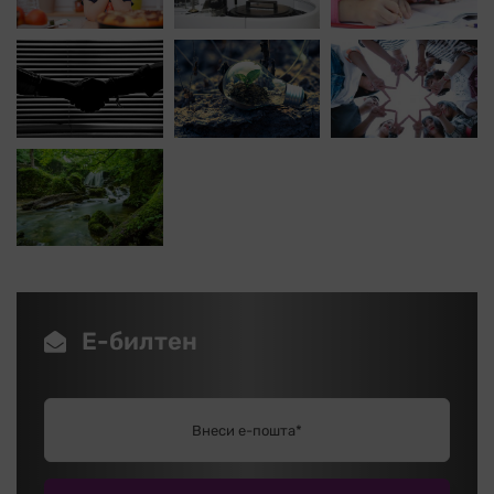
Е-билтен