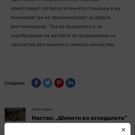
известуваат согласно етичките стандари и да
внимаваат да не придонесуваат за двојна
виктимизација. Тоа ќе придонесе и за
охрабрување на жртвите за пријавување на
насилство врз жените и семејно насилство.
Сподели:
Претходно
Настан: „Шепоти во огледалото”
– Монодрама „СРАМ”