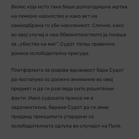
Велес која исто така беше долгогодишна жртва
на семејно насилство и како акт на
самоодбрана го уби насилникот. Слично, како
во овој случај и неа Обвинителството ја гонеше
за „убиство на миг“. Судот тогаш правилно
донесе ослободителна пресуда.
Платформата за родова еднаквост бара Судот
да постапува со должно внимание во овој
предмет и да ги разгледа сите решителни
факти. Иако судската пракса не е
задолжителна, бараме Судот да ги земе
предвид принципите утврдени со
ослободителната одлука во случајот на Пале.