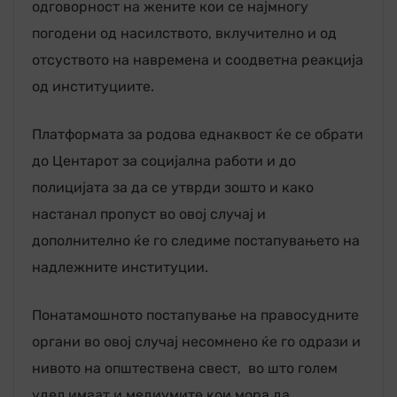
одговорност на жените кои се најмногу
погодени од насилството, вклучително и од
отсуството на навремена и соодветна реакција
од институциите.
Платформата за родова еднаквост ќе се обрати
до Центарот за социјална работи и до
полицијата за да се утврди зошто и како
настанал пропуст во овој случај и
дополнително ќе го следиме постапувањето на
надлежните институции.
Понатамошното постапување на правосудните
органи во овој случај несомнено ќе го одрази и
нивото на општествена свест, во што голем
удел имаат и медиумите кои мора да