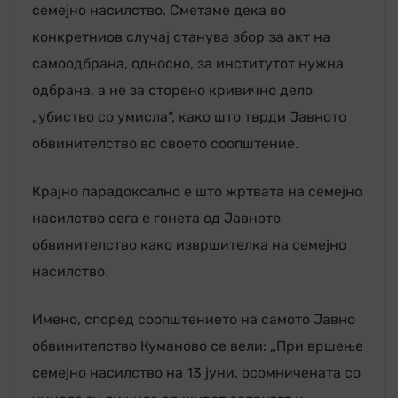
семејно насилство. Сметаме дека во
конкретниов случај станува збор за акт на
самоодбрана, односно, за институтот нужна
одбрана, а не за сторено кривично дело
„убиство со умисла“, како што тврди Јавното
обвинителство во своето соопштение.
Крајно парадоксално е што жртвата на семејно
насилство сега е гонета од Јавното
обвинителство како извршителка на семејно
насилство.
Имено, според соопштението на самото Јавно
обвинителство Куманово се вели: „При вршење
семејно насилство на 13 јуни, осомничената со