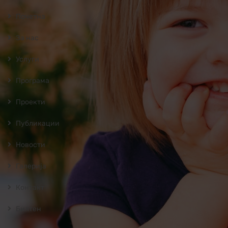
Почетна
За нас
Услуги
Програмa
Проекти
Публикации
Новости
Галерија
Контакт
Билтен