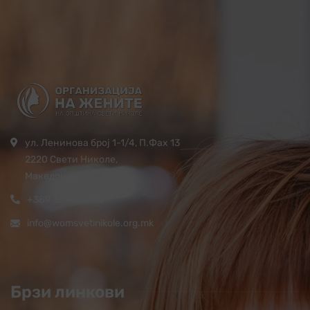
ул. Ленинова број 1-1/4, П.Фах 13
2220 Свети Николе,
Македонија
+389 32 444 620
info@womsvetinikole.org.mk
Брзи линкови