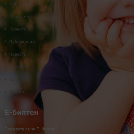
Услуги
Програмa
Проекти
Публикации
Новости
Галерија
Контакт
Билтен
Е-билтен
Пријавете се за Е-билтен