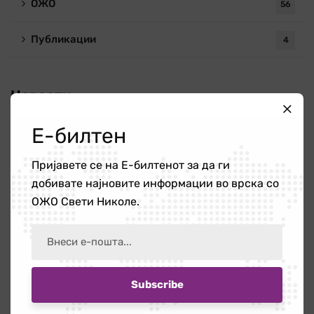
ОЖО
56
Публикации
4
Новости
Е-билтен
Повик за ангажирање на едукатор/ка
21 јули 2026
Пријавете се на Е-билтенот за да ги
добивате најновите информации во врска со
ОЖО Свети Николе.
Работилница на тема „Болки во вратот
и ‘рбетот кои се шират во рацете и
нозете”
16 јули 2026
Бесплатната правна помош – поддршка