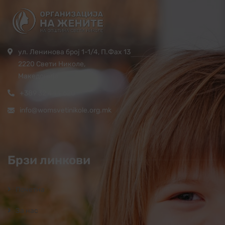
ул. Ленинова број 1-1/4, П.Фах 13
2220 Свети Николе,
Македонија
+389 32 444 620
info@womsvetinikole.org.mk
Брзи линкови
Почетна
За нас