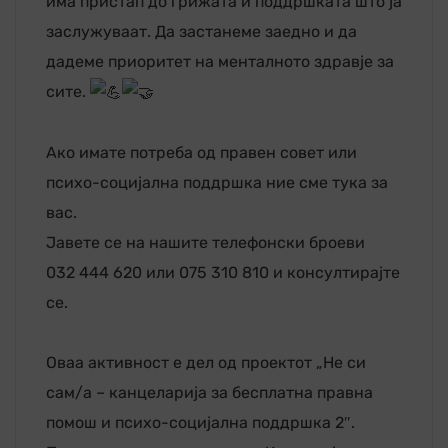
има пристап до грижата и поддршката што ја
заслужуваат. Да застанеме заедно и да
дадеме приоритет на менталното здравје за
сите.
Ако имате потреба од правен совет или
психо-социјална поддршка ние сме тука за
вас.
Јавете се на нашите телефонски броеви
032 444 620 или 075 310 810 и консултирајте
се.
Оваа активност е дел од проектот „Не си
сам/а – канцеларија за бесплатна правна
помош и психо-социјална поддршка 2″.