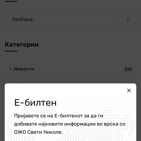
Категории
Новости
340
ОЖО
56
Е-билтен
Публикации
4
Пријавете се на Е-билтенот за да ги
добивате најновите информации во врска со
Новости
ОЖО Свети Николе.