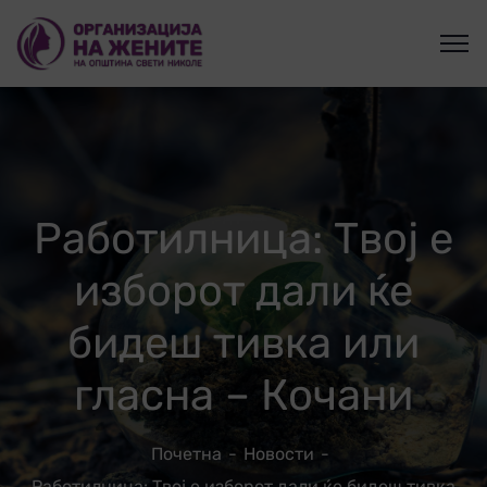
Работилница: Твој е
изборот дали ќе
бидеш тивка или
гласна – Кочани
Почетна
Новости
Работилница: Твој е изборот дали ќе бидеш тивка