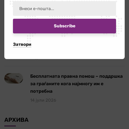
Повик за ангажирање на едукатор/ка
21 јули 2026
Работилница на тема „Болки во вратот
и ‘рбетот кои се шират во рацете и
Затвори
нозете”
16 јули 2026
Бесплатната правна помош – поддршка
за граѓаните кога најмногу им е
потребна
14 јули 2026
АРХИВА