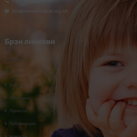
+389 32 444 620
info@womsvetinikole.org.mk
Брзи линкови
Почетна
За нас
Услуги
Програмa
Проекти
Публикации
Новости