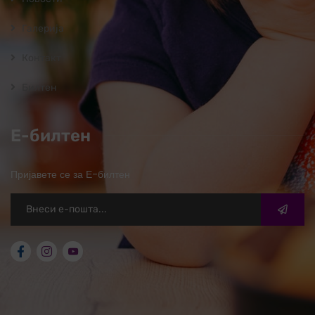
Галерија
Контакт
Билтен
Е-билтен
Пријавете се за Е-билтен