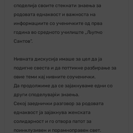
споделија своите стекнати знаења за
родовата еднаквост и важноста на
информациите со ученичките од прва
година во средното училиште „Љупчо
Сантов“.
Нивната дискусија имаше за цел да ја
подигне свеста и да поттикне разбирање за
овие теми кај нивните соученички.
Да продолжиме да се зајакнуваме едни со
други споделувајќи знаења.
Секој заеднички разговор за родовата
еднаквост ја зајакнува женската
солидарност и го отвора патот за
поинклузивен и порамноправен свет.