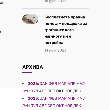
16 јули 2026
еш
Бесплатната правна
помош – поддршка за
граѓаните кога
о
најмногу им е
потребна
14 јули 2026
АРХИВА
2026
:
ЈАН
ФЕВ
МАР
АПР
МАЈ
ЈУН
ЈУЛ
АВГ
СЕП
ОКТ
НОЕ
ДЕК
2025
:
ЈАН
ФЕВ
МАР
АПР
МАЈ
ЈУН
ЈУЛ
АВГ
СЕП
ОКТ
НОЕ
ДЕК