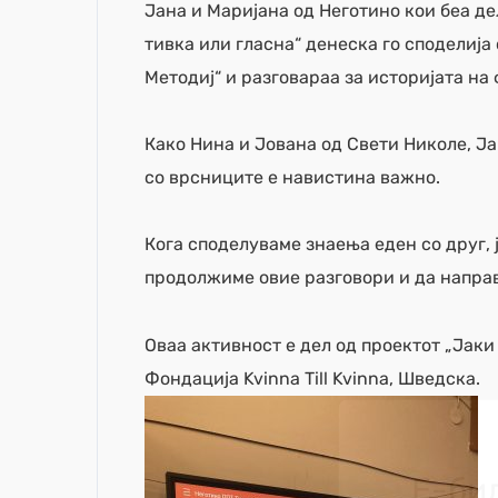
Јана и Маријана од Неготино кои беa де
тивка или гласна“ денеска го споделија
Методиј“ и разговараа за историјата н
Како Нина и Јована од Свети Николе, Ј
со врсниците е навистина важно.
Кога споделуваме знаења еден со друг, 
продолжиме овие разговори и да напра
Оваа активност е дел од проектот „Јаки
Фондација Kvinna Till Kvinna, Шведска.
Е-би