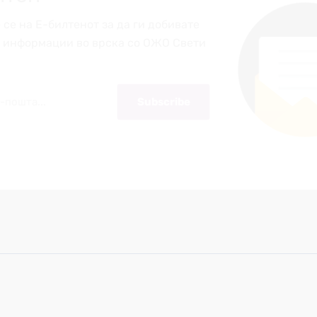
 се на Е-билтенот за да ги добивате
е информации во врска со ОЖО Свети