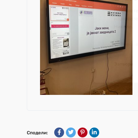
Пријавете
најновит
Николе.
Затвори
Сподели: