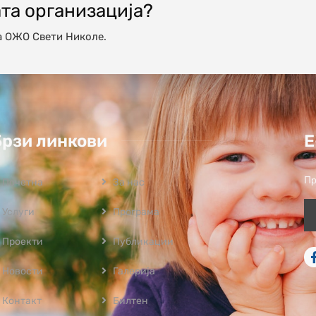
ата организација?
а ОЖО Свети Николе.
Брзи линкови
Е
Пр
Почетна
За нас
Услуги
Програмa
Проекти
Публикации
Новости
Галерија
Контакт
Билтен