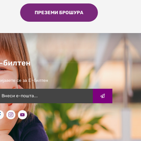
ПРЕЗЕМИ БРОШУРА
-билтен
ијавете се за Е-билтен