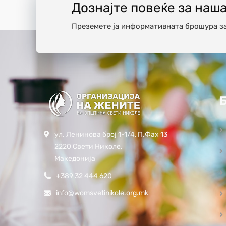
Дознајте повеќе за наш
Преземете ја информативната брошура з
ул. Ленинова број 1-1/4, П.Фах 13
2220 Свети Николе,
Македонија
+389 32 444 620
info@womsvetinikole.org.mk