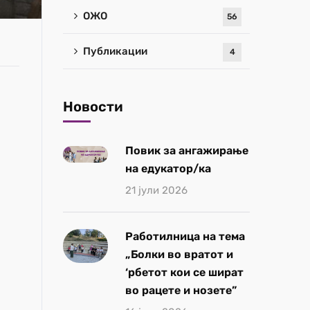
ОЖО
56
Публикации
4
Новости
Повик за ангажирање
на едукатор/ка
21 јули 2026
Работилница на тема
„Болки во вратот и
‘рбетот кои се шират
во рацете и нозете”