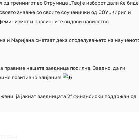
л од тренингот во Струмица „Твој е изборот дали ќе бид
 своето знаење со своите соученички од СОУ „Кирил и
а феминизмот и различните видови насилство.
ана и Маријана сметаат дека споделувањето на наученот
ја правиме нашата заедница посилна. Заедно, да ги
виме позитивно влијание!
 жени, ја јакнат заедницата 2“ финансиски поддржан од
лтен