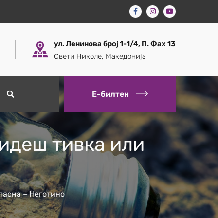
ул. Ленинова број 1-1/4, П. Фах 13
Свети Николе, Македонија
Е-билтен
бидеш тивка или
гласна – Неготино