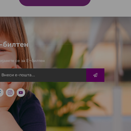
-билтен
ијавете се за Е-билтен