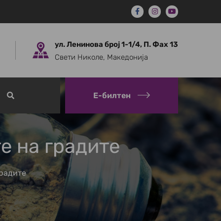
ул. Ленинова број 1-1/4, П. Фах 13
Свети Николе, Македонија
Е-билтен
е на градите
градите