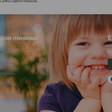
а ОЖО Свети Николе.
Брзи линкови
Е
Пр
Почетна
За нас
Услуги
Програмa
Проекти
Публикации
Новости
Галерија
Контакт
Билтен