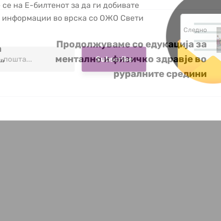
 се на Е-билтенот за да ги добивате
е информации во врска со ОЖО Свети
Следно
Продолжуваме со едукација за
а
ментално и физичко здравје во
“
руралните средини