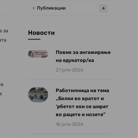
Публикации
4
а за
Новости
ата
Повик за ангажирање
на едукатор/ка
21 јули 2026
а
ва
Работилница на тема
а
„Болки во вратот и
‘рбетот кои се шират
во рацете и нозете”
16 јули 2026