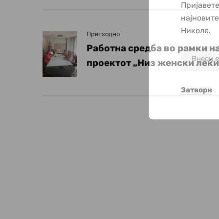
Пријавете
најновит
Николе.
Претходно
Работна средба во рамки н
проектот „Низ женски леќи
Затвори