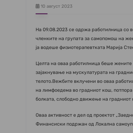
10 август 2023
На 09.08.2023 се одржа работилница со 
членките на групата за самопомош на же
ја водеше физиотерапевтката Марија Ст
Целта на оваа работилница беше жените 
зајакнување на мускулатурата на градни
телото.Вежбите вклучени во оваа работил
на лимфоедема во градниот кош, потпора 
болката, слободно движење на градниот
Оваа активност е дел од проектот „Заедн
Финансиски подржан од Локална самоупр