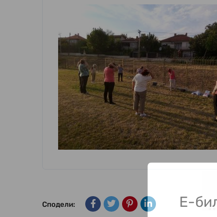
Е-би
Сподели: