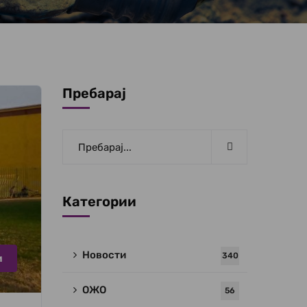
Пребарај
Категории
Новости
340
и
ОЖО
56