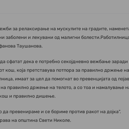
вежби за релаксирање на мускулите на градите, наменет
ни заболени и лекувани од малигни болести.Работилниц
ефанова Таушанова.
да сфатат дека е потребно секојдневно вежбање заради
от кош, која претставува потпора за правилно држење н
ница, имаат за цел да помогнат во превенцијата од поја
на правилно држење на телото, а со тоа и намалување н
 кош и правилно дишење.
о да превенираме и се бориме против ракот на дојка“.
ава на општина Свети Николе.