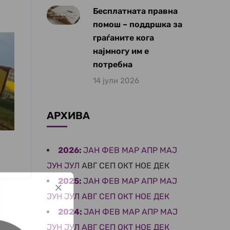
Бесплатната правна
помош – поддршка за
граѓаните кога
најмногу им е
потребна
14 јули 2026
АРХИВА
2026
:
ЈАН
ФЕВ
МАР
АПР
МАЈ
ЈУН
ЈУЛ
АВГ
СЕП
ОКТ
НОЕ
ДЕК
2025
:
ЈАН
ФЕВ
МАР
АПР
МАЈ
ЈУН
ЈУЛ
АВГ
СЕП
ОКТ
НОЕ
ДЕК
2024
:
ЈАН
ФЕВ
МАР
АПР
МАЈ
ЈУН
ЈУЛ
АВГ
СЕП
ОКТ
НОЕ
ДЕК