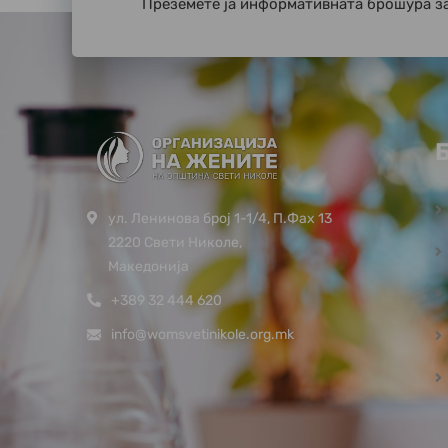
Преземете ја информативната брошура з
ул. Ленинова број 1-1/4, П.Фах 13
2220 Свети Николе,
Македонија
+389 32 444 620
info@womsvetinikole.org.mk