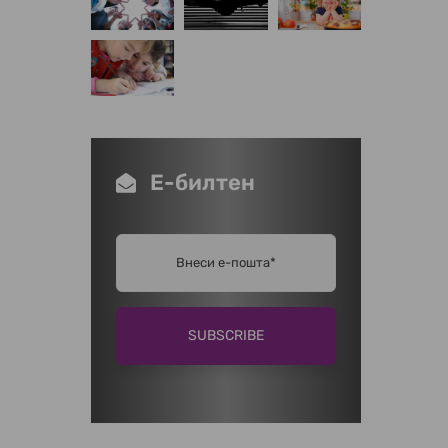
Е-билтен