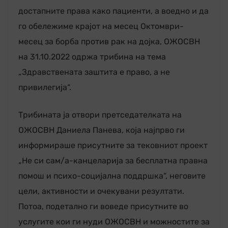
достапните права како пациенти, а воедно и да
го обележиме крајот на месец Октомври-
месец за борба против рак на дојка, ОЖОСВН
на 31.10.2022 одржа трибина на тема
„Здравствената заштита е право, а не
привилегија“.
Трибината ја отвори претседателката на
ОЖОСВН Даниела Панева, која најпрво ги
информираше присутните за тековниот проект
„Не си сам/а-канцеларија за бесплатна правна
помош и психо-социјална поддршка“, неговите
цели, активности и очекувани резултати.
Потоа, подетално ги воведе присутните во
услугите кои ги нуди ОЖОСВН и можностите за