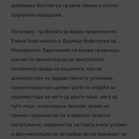
добивање бесплатна правна помош и психо-
социјална поддршка.
Понатаму, трибината ја водеа правничките
Елена Георгиевска и Душица Нофитоска од
Македонско Здружение на млади правници,
кои им ги презентираа на присутните
основните права на пациенти, кои се
должностите на здравствените установи,
презентираа кои целни групи ги опфаќа за
надоместоци за нега од друго лице, нега од
туѓо лице, инвалидска пензија, право на
причен надоместок за утврдено телесно
оштетување, надоместок на плата и кои услови
и документации се потребни да се поднесат за