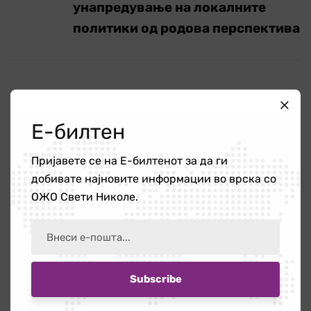
унапредување на локалните
политики од родова перспектива
Пребарај
Е-билтен
Пријавете се на Е-билтенот за да ги
добивате најновите информации во врска со
ОЖО Свети Николе.
Категории
Новости
340
ОЖО
56