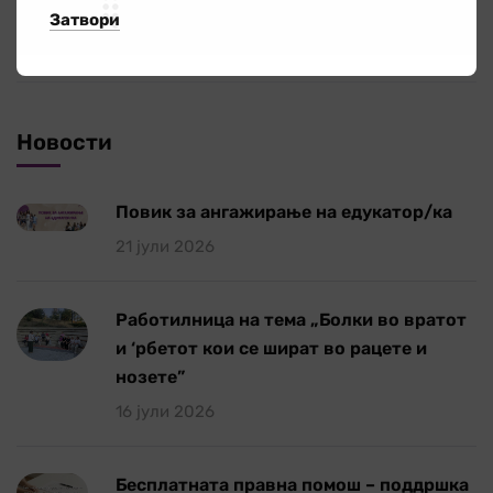
Затвори
Публикации
4
Новости
Повик за ангажирање на едукатор/ка
21 јули 2026
Работилница на тема „Болки во вратот
и ‘рбетот кои се шират во рацете и
нозете”
16 јули 2026
Бесплатната правна помош – поддршка