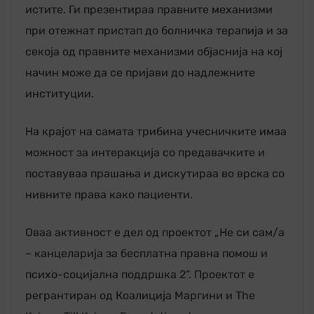
истите. Ги презентираа правните механизми
при отежнат пристап до болничка терапија и за
секоја од правните механизми објаснија на кој
начин може да се пријави до надлежните
институции.
На крајот на самата трибина учесничките имаа
можност за интеракција со предавачките и
поставуваа прашања и дискутираа во врска со
нивните права како пациенти.
Оваа активност е дел од проектот „Не си сам/а
– канцеларија за бесплатна правна помош и
психо-социјална поддршка 2“. Проектот е
регрантиран од Коалиција Маргини и The