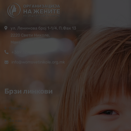
ул. Ленинова број 1-1/4, П.Фах 13
2220 Свети Николе,
Македонија
+389 32 444 620
info@womsvetinikole.org.mk
Брзи линкови
Почетна
За нас