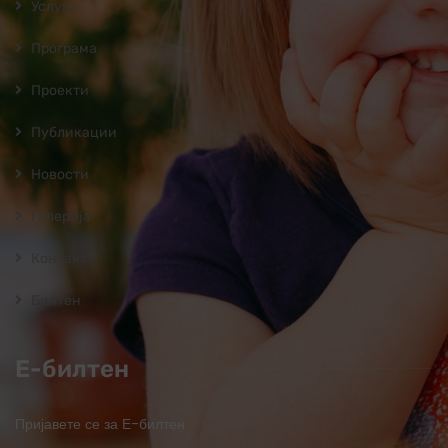
Услуги
Програмa
Проекти
Публикации
Новости
Галерија
Контакт
Билтен
Е-билтен
Пријавете се за Е-билтен