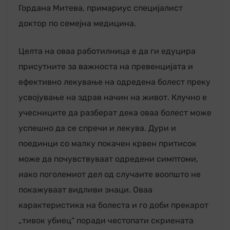
Гордана Митева, примариус специјалист
доктор по семејна медицина.
Целта на оваа работилница е да ги едуцира
присутните за важноста на превенцијата и
ефективно лекување на одредена болест преку
усвојување на здрав начин на живот. Клучно е
учесниците да разберат дека оваа болест може
успешно да се спречи и лекува. Дури и
поединци со малку покачен крвен притисок
може да почувствуваат одредени симптоми,
иако поголемиот дел од случаите воопшто не
покажуваат видливи знаци. Оваа
карактеристика на болеста и го доби прекарот
„тивок убиец“ поради честопати скриената