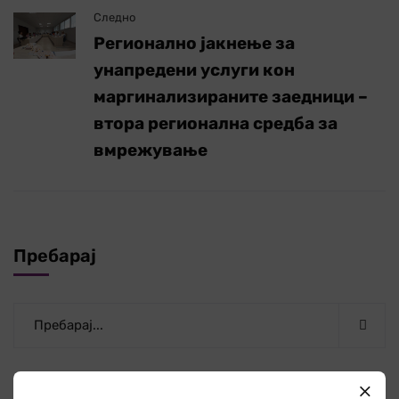
Следно
Регионално јакнење за
унапредени услуги кон
маргинализираните заедници –
втора регионална средба за
вмрежување
Пребарај
Категории