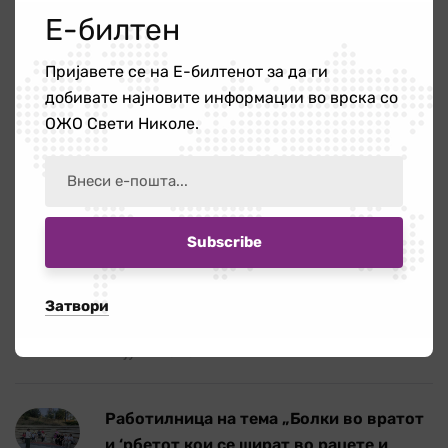
Е-билтен
Пријавете се на Е-билтенот за да ги
Новости
340
добивате најновите информации во врска со
ОЖО Свети Николе.
ОЖО
56
Публикации
4
Новости
Затвори
Повик за ангажирање на едукатор/ка
21 јули 2026
Работилница на тема „Болки во вратот
и ‘рбетот кои се шират во рацете и