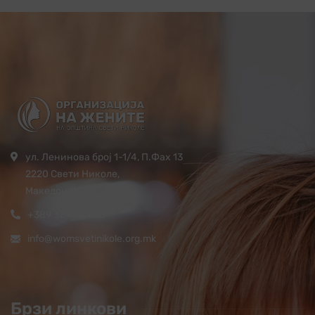
ул. Ленинова број 1-1/4, П.Фах 13
2220 Свети Николе,
Македонија
+389 32 444 620
info@womsvetinikole.org.mk
Брзи линкови