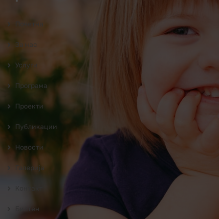
Почетна
За нас
Услуги
Програмa
Проекти
Публикации
Новости
Галерија
Контакт
Билтен