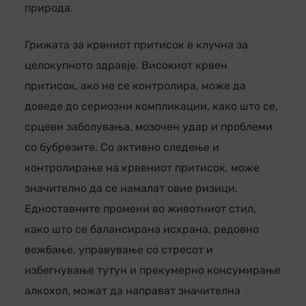
природа.
Грижата за крвниот притисок е клучна за
целокупното здравје. Високиот крвен
притисок, ако не се контролира, може да
доведе до сериозни компликации, како што се,
срцеви заболувања, мозочен удар и проблеми
со бубрезите. Со активно следење и
контролирање на крвениот притисок, може
значително да се намалат овие ризици.
Едноставните промени во животниот стил,
како што се балансирана исхрана, редовно
вежбање, управување со стресот и
избегнување тутун и прекумерно консумирање
алкохол, можат да направат значителна