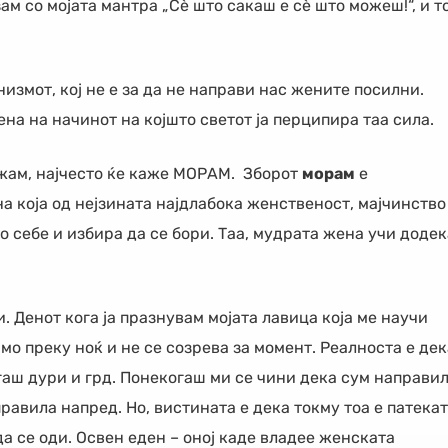
рзам со мојата мантра „Сѐ што сакаш е сѐ што можеш!“, и т
измот, кој не е за да не направи нас жените посилни.
на на начинот на којшто светот ја перципира таа силa.
жам, најчесто ќе каже МОРАМ. Зборот
морам
е
 која од нејзината најдлабока женственост, мајчинство
во себе и избира да се бори. Таа, мудрата жена учи додек
и. Денот кога ја празнувам мојата лавица која ме научи
мо преку ноќ и не се созрева за момент. Реалноста е дек
гаш дури и грд. Понекогаш ми се чини дека сум направи
равила напред. Но, вистината е дека токму тоа е патека
да се оди. Освен еден – оној каде владее женската