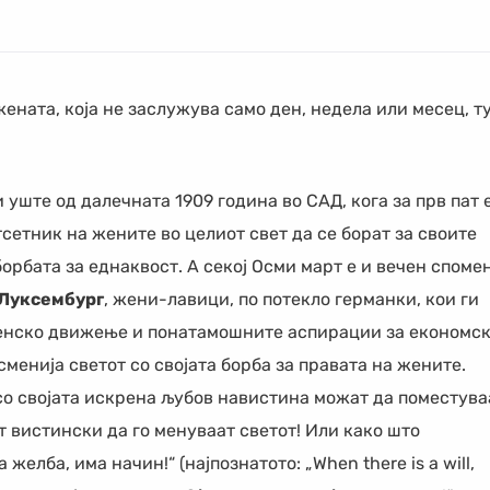
жената, која не заслужува само ден, недела или месец, т
и уште од далечната 1909 година во САД, кога за прв пат 
тсетник на жените во целиот свет да се борат за своите
орбата за еднаквост. А секој Осми март е и вечен спомен
 Луксембург
, жени-лавици, по потекло германки, кои ги
енско движење и понатамошните аспирации за економск
сменија светот со својата борба за правата на жените.
 со својата искрена љубов навистина можат да поместува
 вистински да го менуваат светот! Или како што
елба, има начин!“ (најпознатото: „When there is a will,