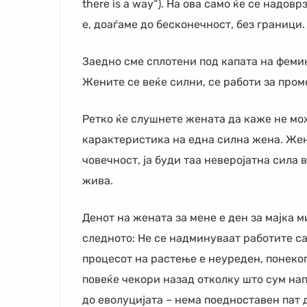
there is a way“). На ова само ќе се надов
е, доаѓаме до бесконечност, без граници.
Заедно сме сплотени под капата на фемин
Жените се веќе силни, се работи за проме
Ретко ќе слушнете жената да каже не мо
карактеристика на една силна жена. Жена
човечност, ја буди таа неверојатна сила 
жива.
Денот на жената за мене е ден за мајка м
следното: Не се надминуваат работите са
процесот на растење е неуреден, понеко
повеќе чекори назад отколку што сум нап
до еволуцијата – нема поедноставен пат 