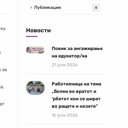
Публикации
4
уку
Новости
Повик за ангажирање
е
на едукатор/ка
21 јули 2026
 за
Работилница на тема
а,
„Болки во вратот и
‘рбетот кои се шират
ат
во рацете и нозете”
16 јули 2026