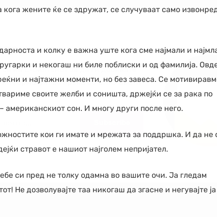
ка кога жените ќе се здружат, се случуваат само извонре
лтен
арноста и колку е важна уште кога сме најмали и најмл
ругарки и некогаш ни биле поблиски и од фамилија. Овде
 се на Е-билтенот за да ги добивате
еќни и најтажни моменти, но без завеса. Се мотивиравм
е информации во врска со ОЖО Свети
ствариме своите желби и соништа, држејќи се за рака по
 – американскиот сон. И многу други после него.
ожностите кои ги имате и мрежата за поддршка. И да не 
ејќи стравот е нашиот најголем непријател.
 себе си пред не толку одамна во вашите очи. Ја гледам
т! Не дозволувајте таа никогаш да згасне и негувајте ја 