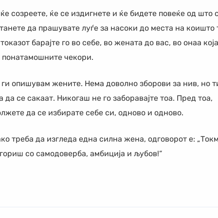
ќе созреете, ќе се издигнете и ќе бидете повеќе од што 
танете да прашувате луѓе за насоки до места на коишто 
казот барајте го во себе, во жената до вас, во онаа која
о понатамошните чекори.
а ги опишувам жените. Нема доволно зборови за нив, но т
а да се сакаат. Никогаш не го заборавајте тоа. Пред тоа,
лжете да се избирате себе си, одново и одново.
ко треба да изгледа една силна жена, одговорот е: „Ток
ја гориш со самодоверба, амбиција и љубов!“