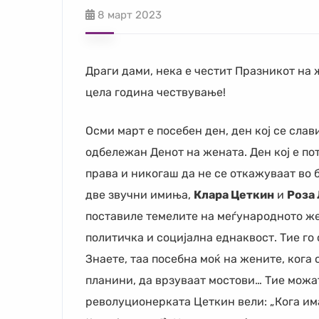
8 март 2023
Драги дами, нека е честит Празникот на 
цела година чествување!
Осми март е посебен ден, ден кој се слав
одбележан Денот на жената. Ден кој е по
права и никогаш да не се откажуваат во б
две звучни имиња,
Клара Цеткин
и
Роза
поставиле темелите на меѓународното ж
политичка и социјална еднаквост. Тие го 
Знаете, таа посебна моќ на жените, кога
планини, да врзуваат мостови… Тие можат
револуционерката Цеткин вели: „Кога има ж