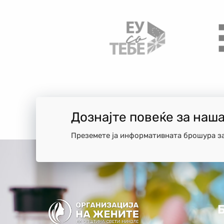
Дознајте повеќе за наш
Преземете ја информативната брошура з