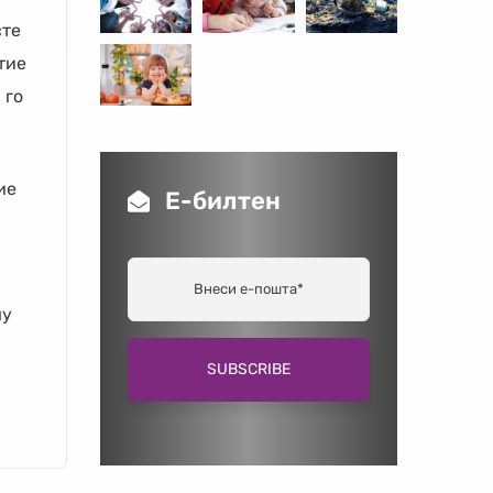
сте
тие
 го
ие
Е-билтен
му