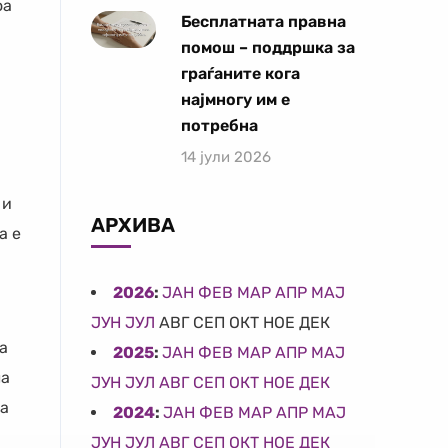
оа
Бесплатната правна
помош – поддршка за
граѓаните кога
најмногу им е
потребна
14 јули 2026
 и
АРХИВА
а е
2026
:
ЈАН
ФЕВ
МАР
АПР
МАЈ
ЈУН
ЈУЛ
АВГ
СЕП
ОКТ
НОЕ
ДЕК
а
2025
:
ЈАН
ФЕВ
МАР
АПР
МАЈ
ла
ЈУН
ЈУЛ
АВГ
СЕП
ОКТ
НОЕ
ДЕК
та
2024
:
ЈАН
ФЕВ
МАР
АПР
МАЈ
ЈУН
ЈУЛ
АВГ
СЕП
ОКТ
НОЕ
ДЕК