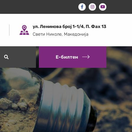
ул. Ленинова број 1-1/4, П. Фах 13
Свети Николе, Македонија
Е-билтен