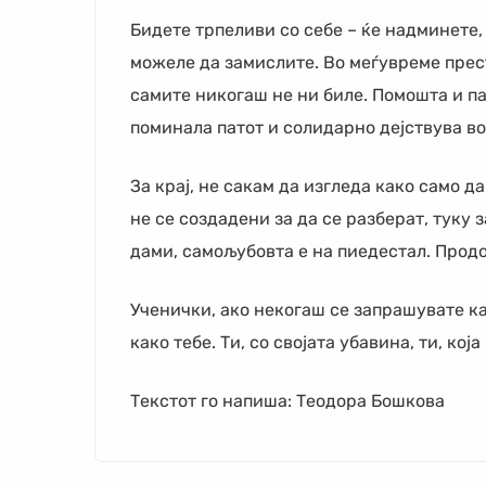
Бидете трпеливи со себе – ќе надминете, 
можеле да замислите. Во меѓувреме прес
самите никогаш не ни биле. Помошта и пато
поминала патот и солидарно дејствува в
За крај, не сакам да изгледа како само д
не се создадени за да се разберат, туку з
дами, самољубовта е на пиедестал. Продо
Ученички, ако некогаш се запрашувате ка
како тебе. Ти, со својата убавина, ти, ко
Текстот го напиша: Теодора Бошкова