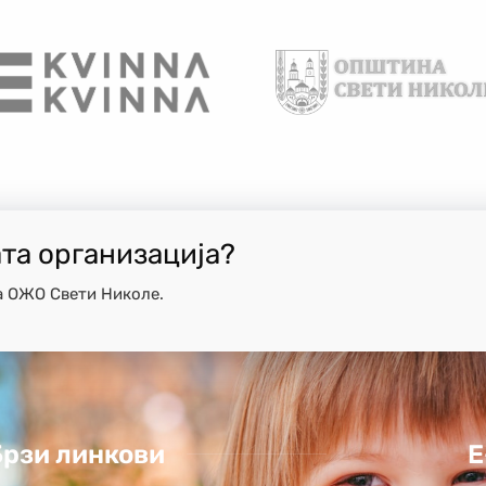
ата организација?
а ОЖО Свети Николе.
Брзи линкови
Е