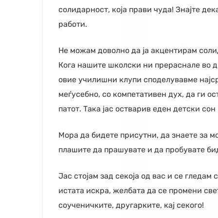
солидарност, која прави чуда! Знајте де
работи.
Е-би
Не можам доволно да ја акцентирам солид
Кога нашите школски ни прераснале во д
Пријавете
овие училишни клупи споделувавме најср
најновит
меѓусебно, со компетативен дух, да ги о
Николе.
патот. Така јас остварив еден детски сон
Мора да бидете присутни, да знаете за м
плашите да прашувате и да пробувате бид
Затвори
Јас стојам зад секоја од вас и се гледам
истата искра, желбата да се промени свето
соученичките, другарките, кај секого!