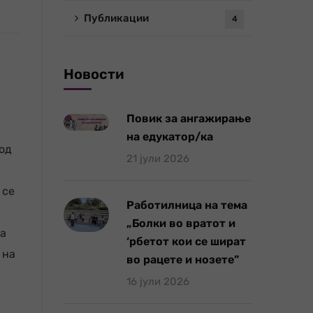
Публикации
4
Новости
Повик за ангажирање
на едукатор/ка
 од
21 јули 2026
 се
Работилница на тема
„Болки во вратот и
та
‘рбетот кои се шират
 на
во рацете и нозете”
16 јули 2026