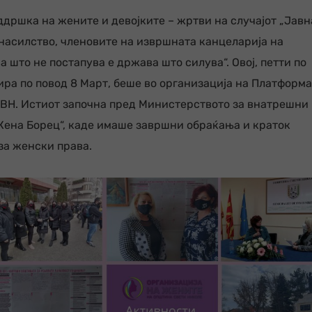
ддршка на жените и девојките – жртви на случајот „Јавн
 насилство, членовите на извршната канцеларија на
што не постапува е држава што силува“. Овој, петти по
ира по повод 8 Март, беше во организација на Платформ
СВН. Истиот започна пред Министерството за внатрешни
„Жена Борец“, каде имаше завршни обраќања и краток
за женски права.