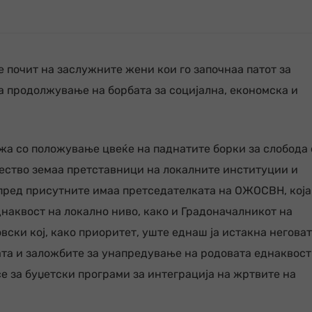
 почит на заслужните жени кои го започнаа патот за
а продолжување на борбата за социјална, економска и
ежа со положување цвеќе на паднатите борки за слобода
чество земаа претставници на локалните институции и
пред присутните имаа претседателката на ОЖОСВН, која
днаквост на локално ниво, како и Градоначалникот на
ски кој, како приоритет, уште еднаш ја истакна негова
та и заложбите за унапредување на родовата еднаквост
се за буџетски програми за интеграција на жртвите на