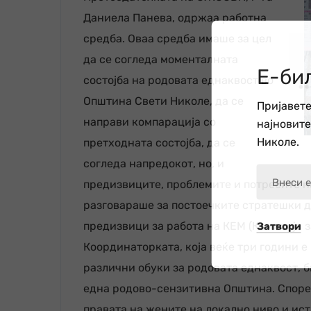
Даниела Панева, одржаа работна
средба. Оваа средба имаше за цел
да се согледа моменталната
Е-би
состојба на родовата еднаквост во
Општина Свети Николе, да се
Пријавете
направи компарација со
најновит
Николе.
претходната состојба, да се
согледа напредокот, но, и
предизвиците, проблемите и потребите на
разговараше за постоечките стратешки д
предизвици за работа на КЕМ (Комисија 
Затвори
Координаторката, која веќе три години е
различни обуки за родовата еднаквост, б
една родово-сензитивна Општина. Споре
правата на жените на локално ниво и ист