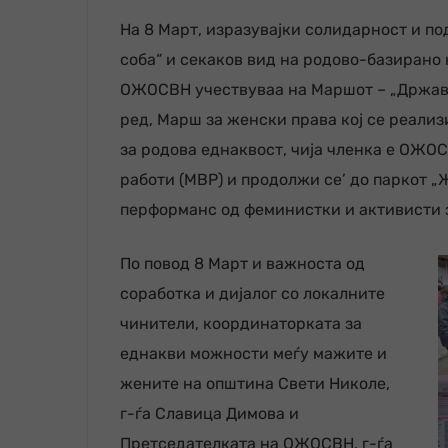
На 8 Март, изразувајки солидарност и по
соба“ и секаков вид на родово-базирано
ОЖОСВН учествуваа на Маршот – „Држава 
ред, Марш за женски права кој се реализ
за родова еднаквост, чија членка е ОЖО
работи (МВР) и продолжи се’ до паркот 
перформанс од феминистки и активисти 
По повод 8 Март и важноста од
соработка и дијалог со локалните
чинители, координаторката за
еднакви можности меѓу мажите и
жените на општина Свети Николе,
г-ѓа Славица Димова и
Претседателката на ОЖОСВН, г-ѓа