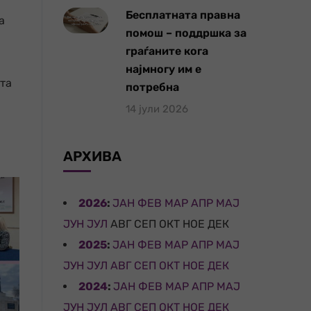
Бесплатната правна
а
помош – поддршка за
граѓаните кога
најмногу им е
ата
потребна
14 јули 2026
АРХИВА
2026
:
ЈАН
ФЕВ
МАР
АПР
МАЈ
ЈУН
ЈУЛ
АВГ
СЕП
ОКТ
НОЕ
ДЕК
2025
:
ЈАН
ФЕВ
МАР
АПР
МАЈ
ЈУН
ЈУЛ
АВГ
СЕП
ОКТ
НОЕ
ДЕК
2024
:
ЈАН
ФЕВ
МАР
АПР
МАЈ
ЈУН
ЈУЛ
АВГ
СЕП
ОКТ
НОЕ
ДЕК