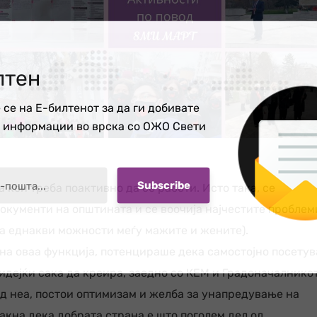
лтен
 се на Е-билтенот за да ги добивате
е информации во врска со ОЖО Свети
 кои треба поактивно да се работи. Исто така, се
окументи на општината и се воочија најчестите проблем
за еднакви можности меѓу мажите и жените).
 на оваа функција, потенцираше дека самостојно посетув
идејќи сака да креира, заедно со КЕМ и Градоначалникот
д неа, постои оптимизам и желба за унапредување на
акна дека добрата страна е што поголем дел од