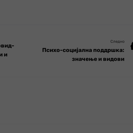
Следно
овид-
Психо-социјална поддршка:
и и
значење и видови