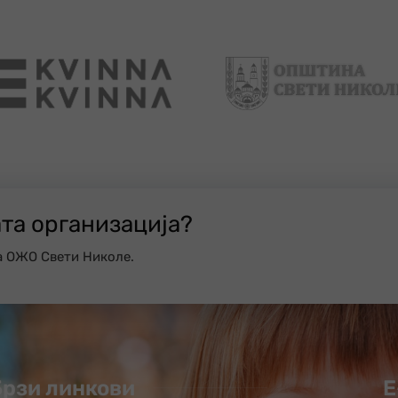
ата организација?
а ОЖО Свети Николе.
Брзи линкови
Е