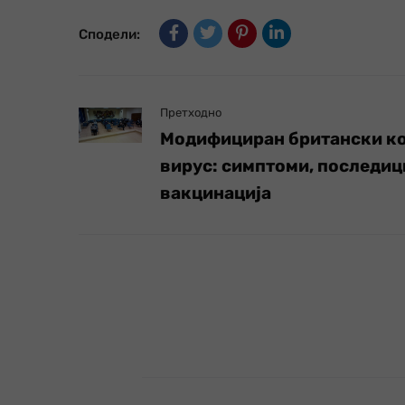
Сподели:
Претходно
Модифициран британски к
вирус: симптоми, последиц
вакцинација