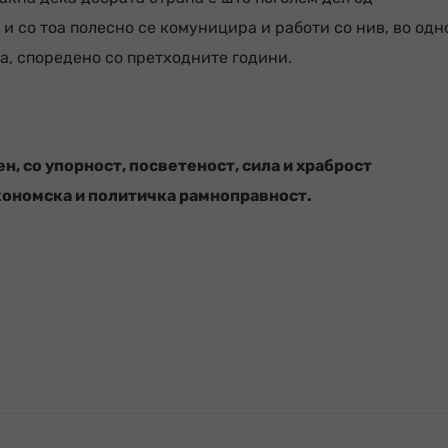
 со тоа полесно се комуницира и работи со нив, во одн
а, споредено со претходните години.
ен, со упорност, посветеност, сила и храброст
економска и политичка рамноправност.