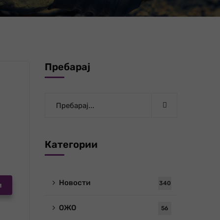
Пребарај
Категории
Новости
340
и
ОЖО
56