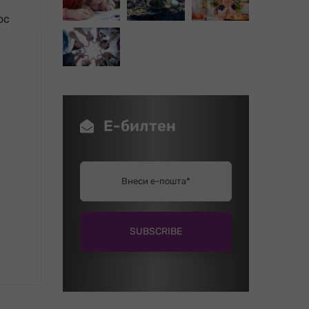
ос
Е-билтен