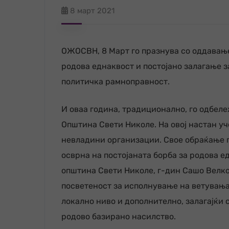
8 март 2021
ОЖОСВН, 8 Март го празнува со оддавање
родова еднаквост и постојано залагање з
политичка рамноправност.
И оваа година, традиционално, го одбел
Oпштина Свети Николе. На овој настан у
невладини организации. Свое обраќање 
осврна на постојаната борба за родова е
општина Свети Николе, г-дин Сашо Велков
посветеност за исполнување на ветувања
локално ниво и дополнително, залагајќи 
родово базирано насилство.