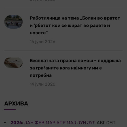
Работилница на тема „Болки во вратот
и ‘рбетот кои се шират во рацете и
нозете”
16 јули 2026
Бесплатната правна помош – поддршка
за граѓаните кога најмногу им е
потребна
14 јули 2026
АРХИВА
2026
:
ЈАН
ФЕВ
МАР
АПР
МАЈ
ЈУН
ЈУЛ
АВГ
СЕП