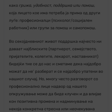
како
грижа, удобност, поддршка или помош,
која лицето кое има потреба ја прима од други
луѓе: професионалци (психолог/социјален
работник) или групи за помош и самопомош.
Во секојдневниот живот поддршка најчесто ни
даваат најблиските (партнерот, семејството,
пријателите, колегите, лекарот, наставникот)
бидејќи тие се до нас и сметаме дека најдобро
можат да не’ разберат и се најдобро упатени во
нашиот случај. Но, многу често разговорот со
професионално лице надвор од нашето
опкружување може да биде клучен и да влијае
кон позитивна промена и надминување на
некоја конкретна стресна или неочекувана