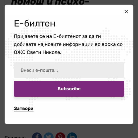
помош и психо-
социјална поддршкa.
Е-билтен
Проектот е
регрантиран од
Пријавете се на Е-билтенот за да ги
добивате најновите информации во врска со
Коалиција Маргини и
ОЖО Свети Николе.
Фондација Kvinna till
Kvinna, а финансиран
од Европската Унија
Затвори
Сподели: