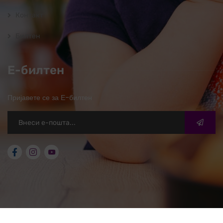
Контакт
Билтен
Е-билтен
Пријавете се за Е-билтен