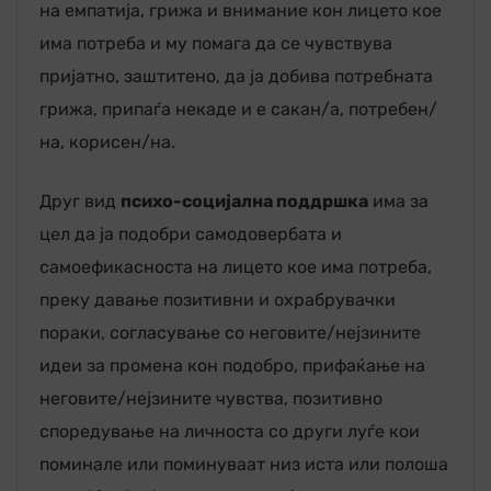
на емпатија, грижа и внимание кон лицето кое
има потреба и му помага да се чувствува
пријатно, заштитено, да ја добива потребната
грижа, припаѓа некаде и е сакан/а, потребен/
на, корисен/на.
Друг вид
психо-социјална поддршка
има за
цел да ја подобри самодовербата и
самоефикасноста на лицето кое има потреба,
преку давање позитивни и охрабрувачки
пораки, согласување со неговите/нејзините
идеи за промена кон подобро, прифаќање на
неговите/нејзините чувства, позитивно
споредување на личноста со други луѓе кои
поминале или поминуваат низ иста или полоша