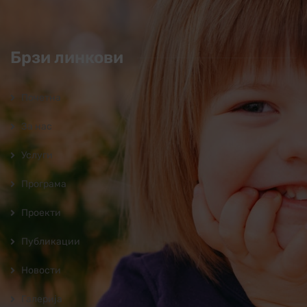
Брзи линкови
Почетна
За нас
Услуги
Програмa
Проекти
Публикации
Новости
Галерија