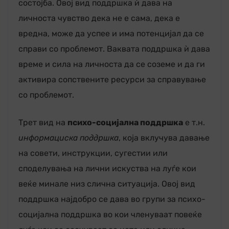
состојба. Овој вид поддршка ѝ дава на
личноста чувство дека не е сама, дека е
вредна, може да успее и има потенцијал да се
справи со проблемот. Ваквата поддршка ѝ дава
време и сила на личноста да се соземе и да ги
активира сопствените ресурси за справување
со проблемот.
Трет вид на
психо-социјална поддршка
е т.н.
информациска поддршка
, која вклучува давање
на совети, инструкции, сугестии или
споделувања на лични искуства на луѓе кои
веќе минале низ слична ситуација. Овој вид
поддршка најдобро се дава во групи за психо-
социјална поддршка во кои членуваат повеќе