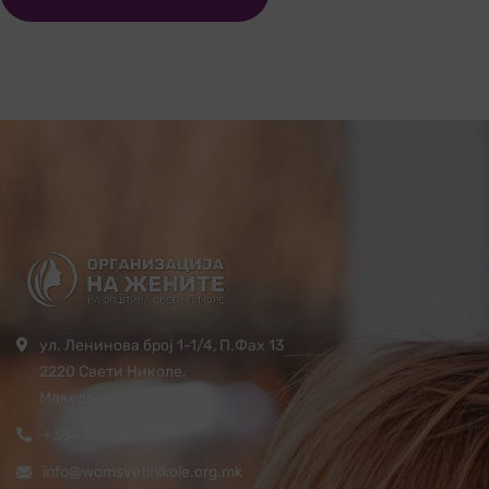
ул. Ленинова број 1-1/4, П.Фах 13
2220 Свети Николе,
Македонија
+389 32 444 620
info@womsvetinikole.org.mk