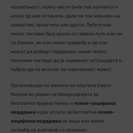
посветеност, колку чести биле тие контакти и
колку од нив останале, дали се тоа членови на
семејство, пријатели или други. Луѓето кои
имаат поголем број врски со повеќе луѓе кои им
се блиски, во кои имаат доверба и од кои
можат да добијат поддршка, имаат многу
поголеми изгледи да ја надминат ситуацијата и
побрзо да се вклучат во нормалниот живот.
Организација на жените на општина Свети
Николе во рамки на Канцеларијата за
бесплатна правна помош и
психо-социјална
поддршка
нуди услуги за бесплатна
психо-
социјална поддршка
за лица кои имаат
потреба од разговор со психолог.