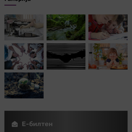
Е-билтен