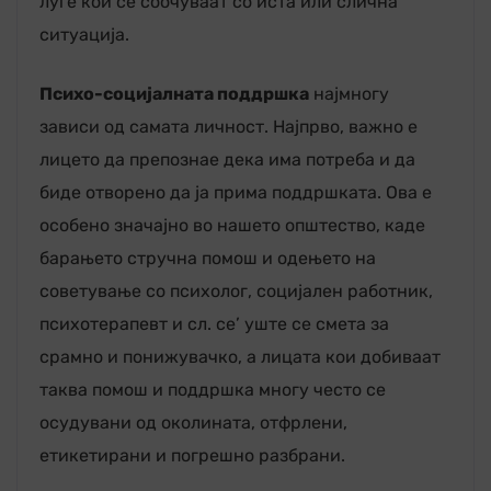
луѓе кои се соочуваат со иста или слична
ситуација.
Психо-социјалната поддршка
најмногу
зависи од самата личност. Најпрво, важно е
лицето да препознае дека има потреба и да
биде отворено да ја прима поддршката. Ова е
особено значајно во нашето општество, каде
барањето стручна помош и одењето на
советување со психолог, социјален работник,
психотерапевт и сл. се’ уште се смета за
срамно и понижувачко, а лицата кои добиваат
таква помош и поддршка многу често се
осудувани од околината, отфрлени,
етикетирани и погрешно разбрани.