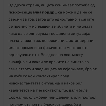
Од друга страна, лицата кои имаат потреба од
психо-социјална поддршка
може и да не се
свесни за тоа, затоа што едноставно и самите
се премногу исплашени и збунети и не знаат
како да се однесуваат во дадена ситуација:
плачат, тажни се, депресивни, дистанцирани,
имаат промени во физичкото и менталното
однесување итн. Во однос на ова, многу
значајно е и какви се врските на лицето со
семејството и заедницата во која живее, бројот
на луѓе со кои контактирал пред
новонастанатата ситуација и каков бил
квалитетот на тие контакти, т.е. дали биле
формални, службени или далечни, или постоел
поголем степен на блискост, доверба и