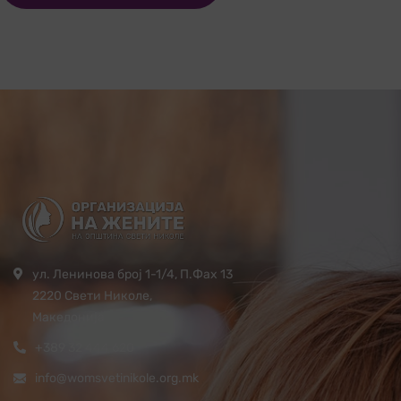
ул. Ленинова број 1-1/4, П.Фах 13
2220 Свети Николе,
Македонија
+389 32 444 620
info@womsvetinikole.org.mk