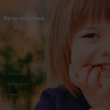
Брзи линкови
Почетна
За нас
Услуги
Програмa
Проекти
Публикации
Новости
Галерија