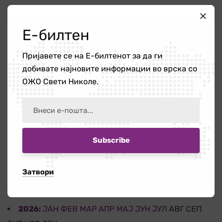
Работилница на тема „Болки во вратот
Е-билтен
и ‘рбетот кои се шират во рацете и
нозете”
Пријавете се на Е-билтенот за да ги
16 јули 2026
добивате најновите информации во врска со
ОЖО Свети Николе.
Бесплатната правна помош – поддршка
за граѓаните кога најмногу им е
потребна
14 јули 2026
Затвори
АРХИВА
2026
:
ЈАН
ФЕВ
МАР
АПР
МАЈ
ЈУН
ЈУЛ
АВГ
СЕП