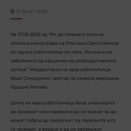
22 август 2022
На 17.08.2022 од 19ч. во големата сала на
локална самоуправа на Општина Свети Николе
се одржа работилница на тема „Исхрана на
заболените од карцином на репродуктивните
органи“. Модераторка на оваа работилница
беше Специјалист доктор по семејна медицина
Гордана Митева.
Целта на оваа работилница беше учесниците
да осознаат како правилно да се хранат за да
можат побрзо да закрепнат од терапиите што
ги примаат, а воедно и да не овозможат