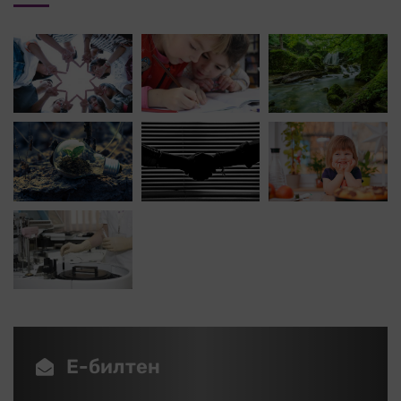
Е-билтен