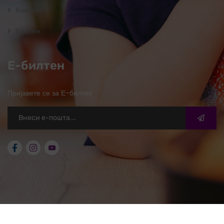
Контакт
Билтен
Е-билтен
Пријавете се за Е-билтен
2026
© ОЖО Свети Николе. Сите права задржани.