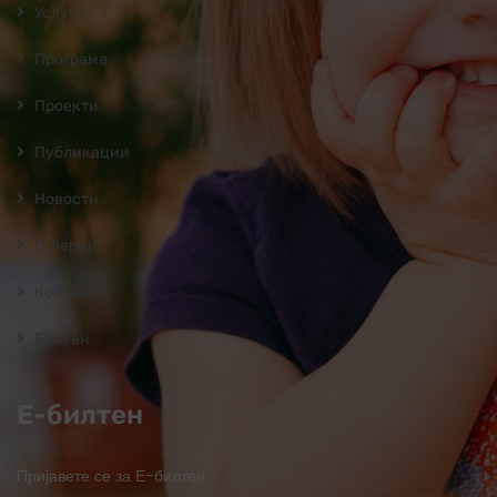
Услуги
Програмa
Проекти
Публикации
Новости
Галерија
Контакт
Билтен
Е-билтен
Пријавете се за Е-билтен