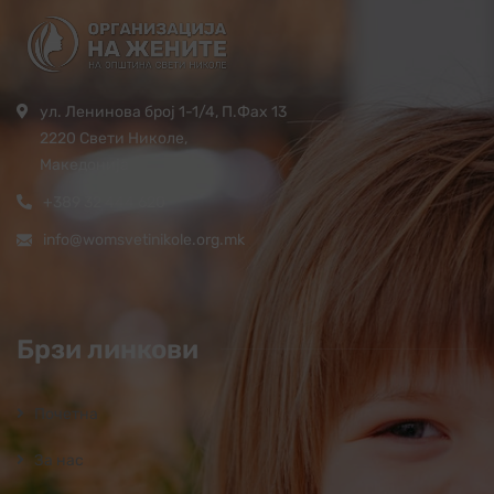
ул. Ленинова број 1-1/4, П.Фах 13
2220 Свети Николе,
Македонија
+389 32 444 620
info@womsvetinikole.org.mk
Брзи линкови
Почетна
За нас