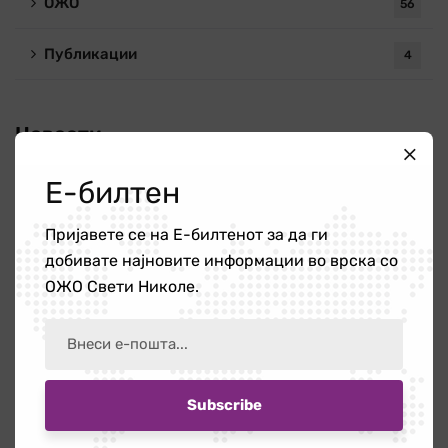
ОЖО
56
Публикации
4
Новости
Е-билтен
Повик за ангажирање на едукатор/ка
21 јули 2026
Пријавете се на Е-билтенот за да ги
добивате најновите информации во врска со
ОЖО Свети Николе.
Работилница на тема „Болки во вратот
и ‘рбетот кои се шират во рацете и
нозете”
16 јули 2026
Бесплатната правна помош – поддршка