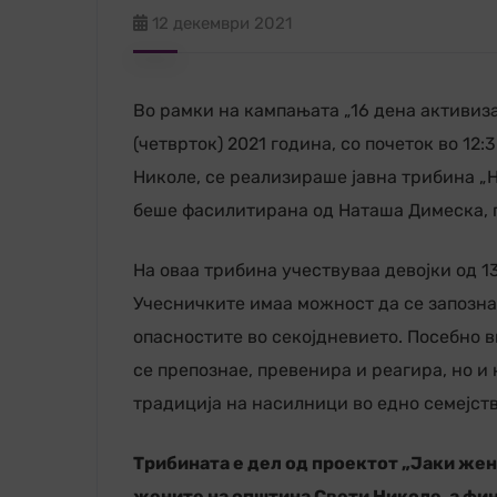
12 декември 2021
Во рамки на кампањата „16 дена активиз
(четврток) 2021 година, со почеток во 12
Николе, се реализираше јавна трибина „Н
беше фасилитирана од Наташа Димеска, 
На оваа трибина учествуваа девојки од 1
Учесничките имаа можност да се запозна
опасностите во секојдневиeто. Посебно 
се препознае, превенира и реагира, но и
традиција на насилници во едно семејств
Трибината е дел од проектот „Јаки жени
жените на општина Свети Николе, а фи