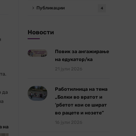
Публикации
4
Новости
и
Повик за ангажирање
на едукатор/ка
21 јули 2026
та.
Работилница на тема
о да
„Болки во вратот и
на
‘рбетот кои се шират
во рацете и нозете”
16 јули 2026
а на