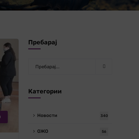
Пребарај
Категории
Новости
340
О
ОЖО
56