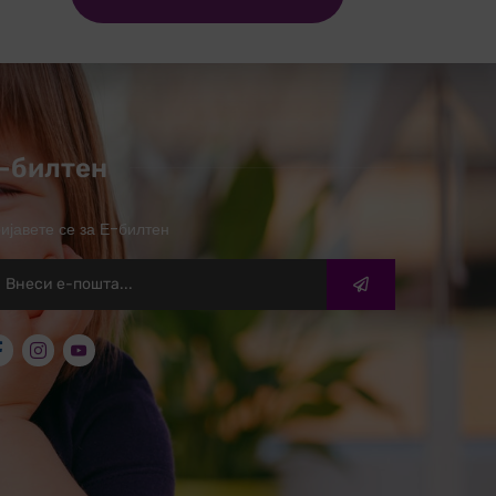
-билтен
ијавете се за Е-билтен