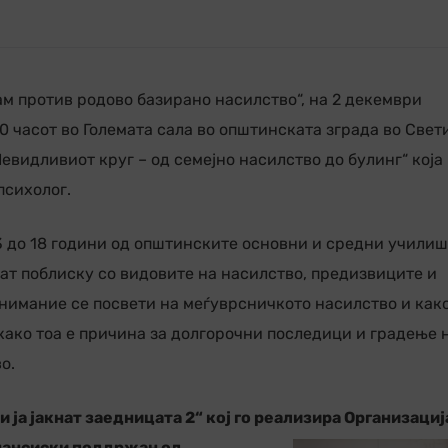
ам против родово базирано насилство“, на 2 декември
:30 часот во Големата сала во општинската зграда во Свет
евидливиот круг – од семејно насилство до булинг“ која
психолог.
3 до 18 години од општинските основни и средни училиш
ат поблиску со видовите на насилство, предизвиците и
внимание се посвети на меѓуврсничкото насилство и как
 како тоа е причина за долгорочни последици и градење 
о.
 ја јакнат заедницата 2“ кој го реализира Организациј
нансиски поддржан од