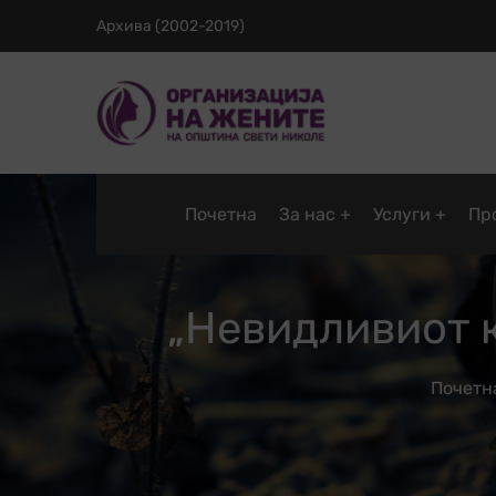
Архива (2002-2019)
Почетна
За нас
Услуги
Пр
„Невидливиот к
Почетн