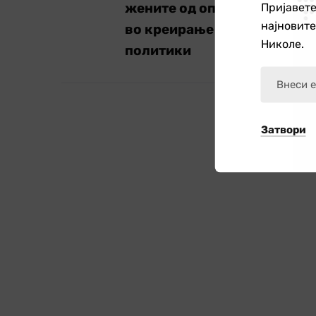
жените од општина Свети 
Пријавете
најновит
во креирање на локални
Николе.
политики
Затвори