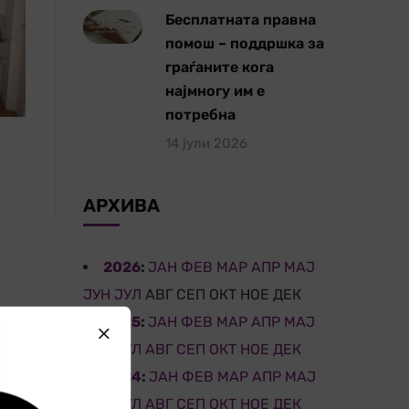
Бесплатната правна
помош – поддршка за
граѓаните кога
најмногу им е
потребна
14 јули 2026
АРХИВА
2026
:
ЈАН
ФЕВ
МАР
АПР
МАЈ
ЈУН
ЈУЛ
АВГ
СЕП
ОКТ
НОЕ
ДЕК
2025
:
ЈАН
ФЕВ
МАР
АПР
МАЈ
ЈУН
ЈУЛ
АВГ
СЕП
ОКТ
НОЕ
ДЕК
2024
:
ЈАН
ФЕВ
МАР
АПР
МАЈ
ЈУН
ЈУЛ
АВГ
СЕП
ОКТ
НОЕ
ДЕК