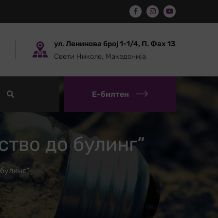
ул. Ленинова број 1-1/4, П. Фах 13
Свети Николе, Македонија
Е-билтен
ство до булинг“
 булинг“