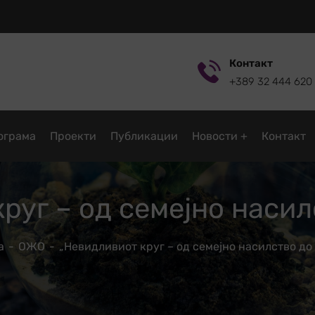
Контакт
+389 32 444 620
ограмa
Проекти
Публикации
Новости
Контакт
руг – од семејно насил
а
ОЖО
„Невидливиот круг – од семејно насилство до