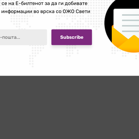
Николе
 се на Е-билтенот за да ги добивате
против насилството врз жени и
е информации во врска со ОЖО Свети
девојчиња