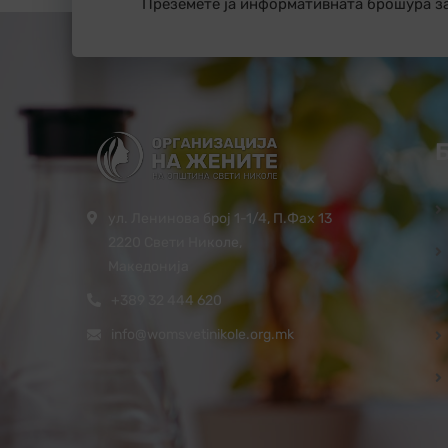
Преземете ја информативната брошура з
ул. Ленинова број 1-1/4, П.Фах 13
2220 Свети Николе,
Македонија
+389 32 444 620
info@womsvetinikole.org.mk