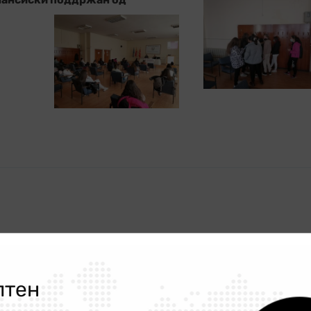
лтен
Следно
о на
Нема оправдување – заедно