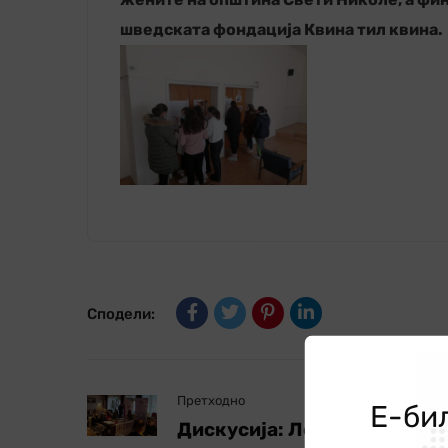
шведската фо
н
дација Квина тил квина.
Сподели:
Претходно
Е-би
Дискусија: Локално учеств