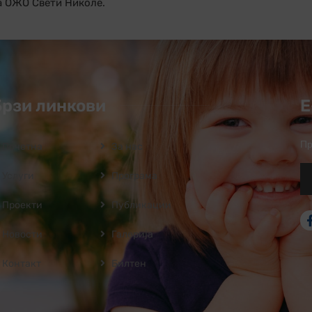
а ОЖО Свети Николе.
Брзи линкови
Е
Пр
Почетна
За нас
Услуги
Програмa
Проекти
Публикации
Новости
Галерија
Контакт
Билтен