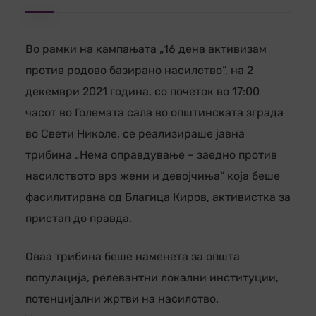
Во рамки на кампањата „16 дена активизам
против родово базирано насилство“, на 2
декември 2021 година, со почеток во 17:00
часот во Големата сала во општинската зграда
во Свети Николе, се реализираше јавна
трибина „Нема оправдување – заедно против
насилството врз жени и девојчиња“ која беше
фасилитирана од Благица Киров, активистка за
пристап до правда.
Оваа трибина беше наменета за општа
популација, релевантни локални институции,
потенцијални жртви на насилство.