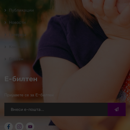
Публикации
Новости
Галерија
Контакт
Билтен
Е-билтен
Пријавете се за Е-билтен