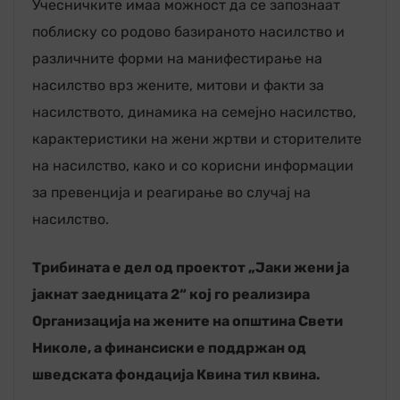
Учесничките имаа можност да се запознаат
поблиску со родово базираното насилство и
различните форми на манифестирање на
насилство врз жените, митови и факти за
насилството, динамика на семејно насилство,
карактеристики на жени жртви и сторителите
на насилство, како и со корисни информации
за превенција и реагирање во случај на
насилство.
Трибината е дел од проектот „Јаки жени ја
јакнат заедницата 2
“ кој го реализира
Организација на жените на општина Свети
Николе, а финансиски е поддржан од
шведската фондација Квина тил квина.