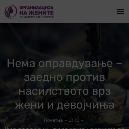
Нема оправдување –
заедно против
насилството врз
жени и девојчиња
Почетна
ОЖО
Нема оправдување – заедно против насилството врз