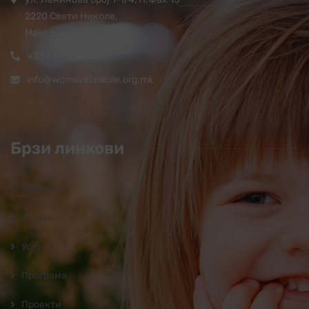
2220 Свети Николе,
Македонија
+389 32 444 620
info@womsvetinikole.org.mk
Брзи линкови
Почетна
За нас
Услуги
Програмa
Проекти