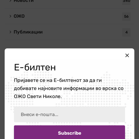
Новости
340
ОЖО
56
Публикации
4
Новости
Е-билтен
Повик за ангажирање на едукатор/ка
Пријавете се на Е-билтенот за да ги
21 јули 2026
добивате најновите информации во врска со
ОЖО Свети Николе.
Работилница на тема „Болки во вратот
и ‘рбетот кои се шират во рацете и
нозете”
16 јули 2026