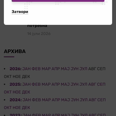
Затвори
Бесплатната правна помош – поддршка
за граѓаните кога најмногу им е
потребна
14 јули 2026
АРХИВА
2026
:
ЈАН
ФЕВ
МАР
АПР
МАЈ
ЈУН
ЈУЛ
АВГ
СЕП
ОКТ
НОЕ
ДЕК
2025
:
ЈАН
ФЕВ
МАР
АПР
МАЈ
ЈУН
ЈУЛ
АВГ
СЕП
ОКТ
НОЕ
ДЕК
2024
:
ЈАН
ФЕВ
МАР
АПР
МАЈ
ЈУН
ЈУЛ
АВГ
СЕП
ОКТ
НОЕ
ДЕК
2023
:
ЈАН
ФЕВ
МАР
АПР
МАЈ
ЈУН
ЈУЛ
АВГ
СЕП