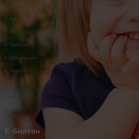
За нас
Услуги
Програмa
Проекти
Публикации
Новости
Галерија
Контакт
Билтен
Е-билтен