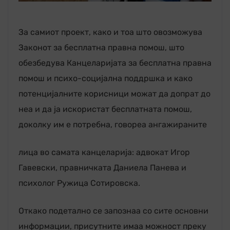
За самиот проект, како и тоа што овозможува
Законот за бесплатна правна помош, што
обезбедува Канцеларијата за бесплатна правна
помош и психо-социјална поддршка и како
потенцијалните корисници можат да допрат до
неа и да ја искористат бесплатната помош,
доколку им е потребна, говореа ангажираните
лица во самата канцеларија: адвокат Игор
Гавевски, правничката Даниела Панева и
психолог Ружица Сотировска.
Откако подетално се запознаа со сите основни
информации, присутните имаа можност преку