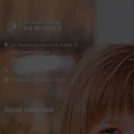
ул. Ленинова број 1-1/4, П.Фах 13
2220 Свети Николе,
Македонија
+389 32 444 620
info@womsvetinikole.org.mk
Брзи линкови
Почетна