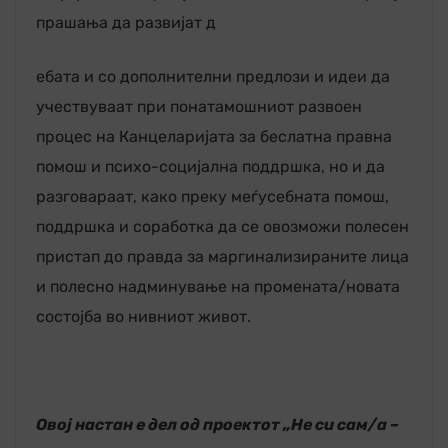
прашања да развијат д
ебата и со дополнителни предлози и идеи да
учествуваат при понатамошниот развоен
процес на Канцеларијата за беслатна правна
помош и психо-социјална поддршка, но и да
разговараат, како преку меѓусебната помош,
поддршка и соработка да се овозможи полесен
пристап до правда за маргинализираните лица
и полесно надминување на промената/новата
состојба во нивниот живот.
Овој настан е дел од проектот „Не си сам/а –