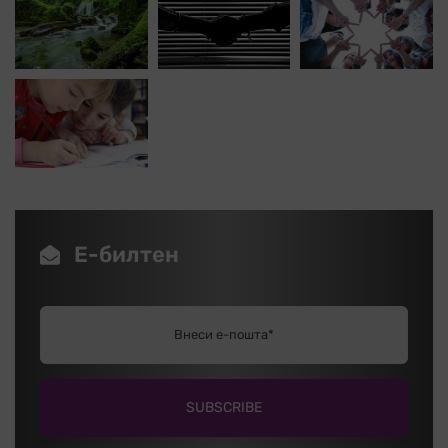
Е-билтен