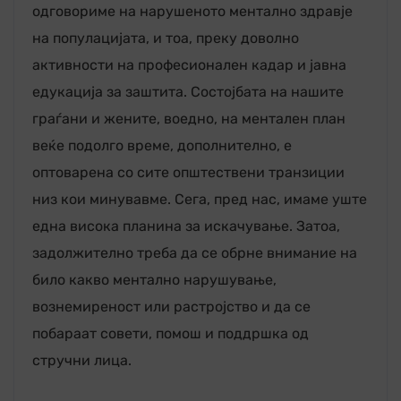
одговориме на нарушеното ментално здравје
на популацијата, и тоа, преку доволно
активности на професионален кадар и јавна
едукација за заштита. Состојбата на нашите
граѓани и жените, воедно, на ментален план
веќе подолго време, дополнително, е
оптоварена со сите општествени транзиции
низ кои минувавме. Сега, пред нас, имаме уште
една висока планина за искачување. Затоа,
задолжително треба да се обрне внимание на
било какво ментално нарушување,
вознемиреност или растројство и да се
побараат совети, помош и поддршка од
стручни лица.