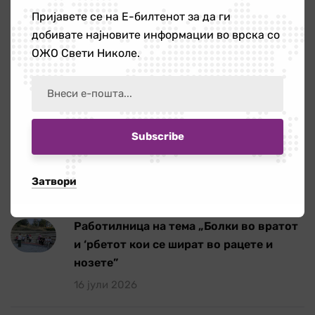
Пријавете се на Е-билтенот за да ги
ОЖО
56
добивате најновите информации во врска со
ОЖО Свети Николе.
Публикации
4
Новости
Повик за ангажирање на едукатор/ка
21 јули 2026
Затвори
Работилница на тема „Болки во вратот
и ‘рбетот кои се шират во рацете и
нозете”
16 јули 2026