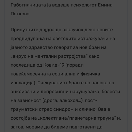
Работилницата ја водеше психологот Емина
Петкова.
Присутните дојдоа до заклучок дека новите
предвидувања на светските истражувачи на
јавното здравство говорат за нов бран на
„вирус на ментални растројства“ како
последица од Ковид-19 (поради
повеќемесечната социјална и физичка
изолација). Очекуваниот бран е во насока на
анксиозни и депресивни нарушувања, болести
на зависност (дрога, алкохол…), пост-
трауматски стрес синдром и слично. Ова е
состојба на „колективна/планетарна траума“ и,
затоа, мораме да бидеме подготвени да