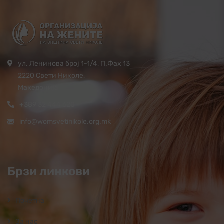
ул. Ленинова број 1-1/4, П.Фах 13
2220 Свети Николе,
Македонија
+389 32 444 620
info@womsvetinikole.org.mk
Брзи линкови
Почетна
За нас