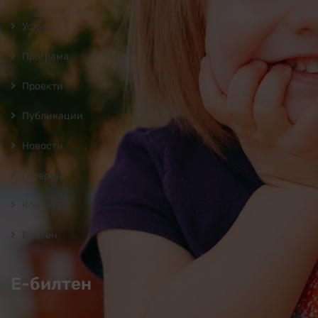
Услуги
Програмa
Проекти
Публикации
Новости
Галерија
Контакт
Билтен
Е-билтен