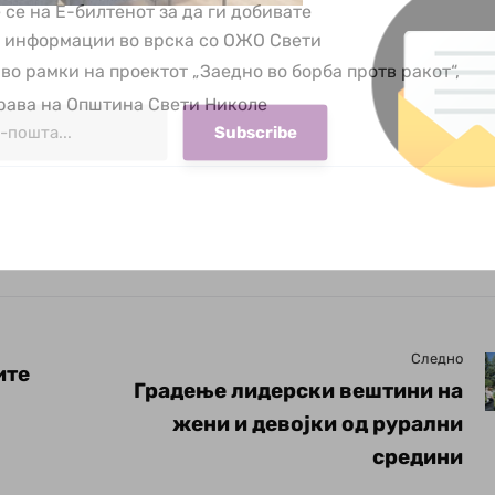
 се на Е-билтенот за да ги добивате
е информации во врска со ОЖО Свети
во рамки на проектот „Заедно во борба протв ракот“,
рава на Општина Свети Николе
Следно
ите
Градење лидерски вештини на
жени и девојки од рурални
средини