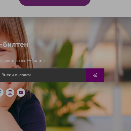
-билтен
ијавете се за Е-билтен