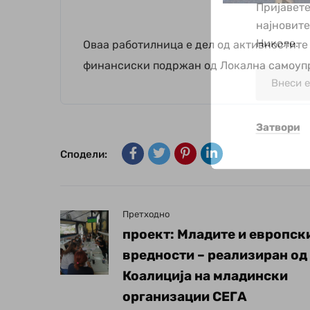
Пријавете
најновит
Николе.
Оваа работилница е дел од активностите 
финансиски подржан од Локална самоуп
Затвори
Сподели:
Претходно
проект: Младите и европск
вредности – реализиран од
Коалиција на младински
организации СЕГА