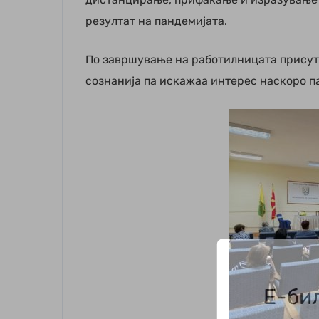
резултат на пандемијата.
По завршување на работилницата присут
сознанија па искажаа интерес наскоро па
Е-би