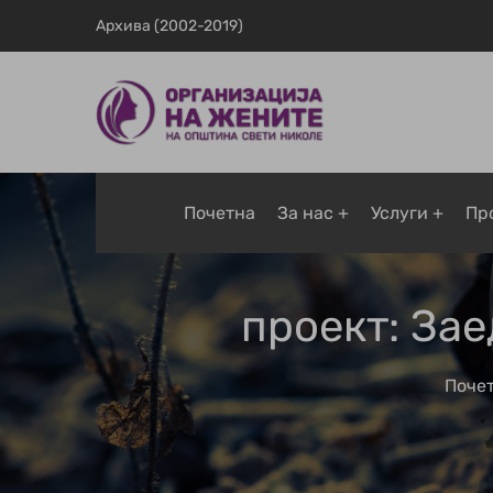
Архива (2002-2019)
Почетна
За нас
Услуги
Пр
проект: Зае
Поче