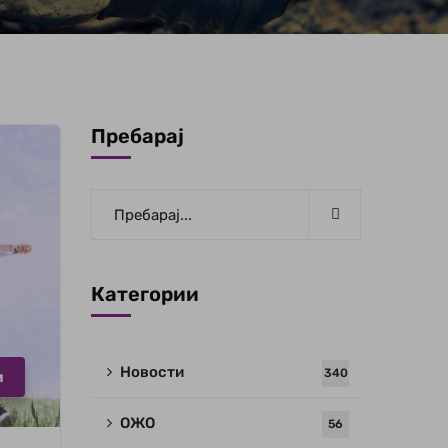
Пребарај
Категории
Новости
340
и
ОЖО
56