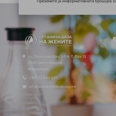
Преземете ја информативната брошура з
ул. Ленинова број 1-1/4, П.Фах 13
2220 Свети Николе,
Македонија
+389 32 444 620
info@womsvetinikole.org.mk