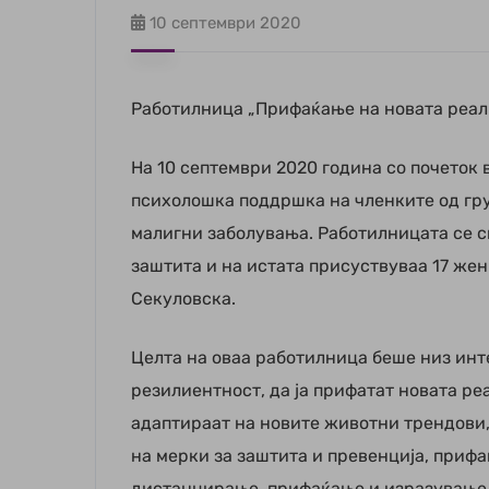
10 септември 2020
Работилница „Прифаќање на новата реалн
На 10 септември 2020 година со почеток
психолошка поддршка на членките од гру
малигни заболувања. Работилницата се с
заштита и на истата присуствуваа 17 жен
Секуловска.
Целта на оваа работилница беше низ ин
резилиентност, да ја прифатат новата ре
адаптираат на новите животни трендови,
на мерки за заштита и превенција, приф
дистанцирање, прифаќање и изразување н