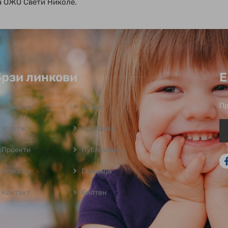
а ОЖО Свети Николе.
Брзи линкови
Е
Пр
Почетна
За нас
Услуги
Програмa
Проекти
Публикации
Новости
Галерија
Контакт
Билтен