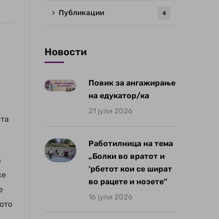
Публикации
4
Новости
Повик за ангажирање
на едукатор/ка
21 јули 2026
ета
Работилница на тема
„Болки во вратот и
а
‘рбетот кои се шират
се
во рацете и нозете”
е
16 јули 2026
ото