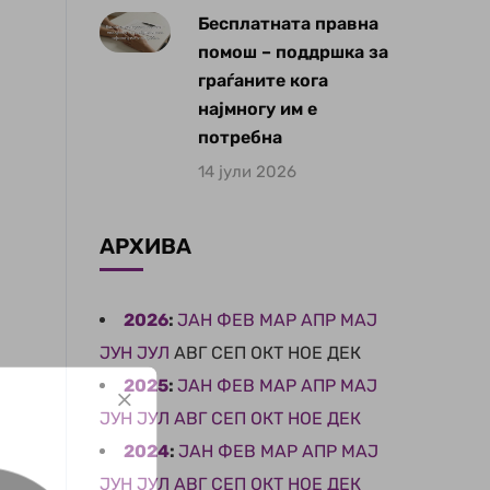
Бесплатната правна
помош – поддршка за
граѓаните кога
најмногу им е
потребна
14 јули 2026
АРХИВА
2026
:
ЈАН
ФЕВ
МАР
АПР
МАЈ
ЈУН
ЈУЛ
АВГ
СЕП
ОКТ
НОЕ
ДЕК
2025
:
ЈАН
ФЕВ
МАР
АПР
МАЈ
ЈУН
ЈУЛ
АВГ
СЕП
ОКТ
НОЕ
ДЕК
2024
:
ЈАН
ФЕВ
МАР
АПР
МАЈ
ЈУН
ЈУЛ
АВГ
СЕП
ОКТ
НОЕ
ДЕК