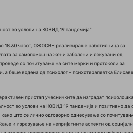
ост во услови на КОВИД 19 пандемија“
 во 18.30 часот, ОЖОСВН реализираше работилница за
пата за самопомош на жени заболени и лекувани од
проведе со почитување на ситe мерки и протоколи за
и, а беше водена од психолог – психотерапевтка Елисав
терактивен пристап учесничките да изградат психолошк
алност во услови на КОВИД 19 пандемија и позитивно да 
 како што се лично одговорно однесување со почитувањ
аќање и изразување на непријатните аспекти од социјалн
а стравот, неизвесноста и други негативни појави како