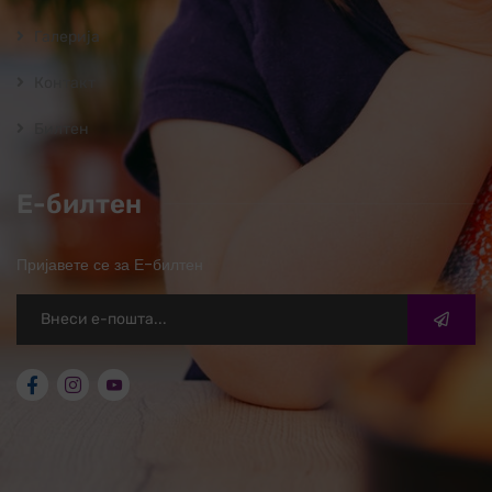
Галерија
Контакт
Билтен
Е-билтен
Пријавете се за Е-билтен