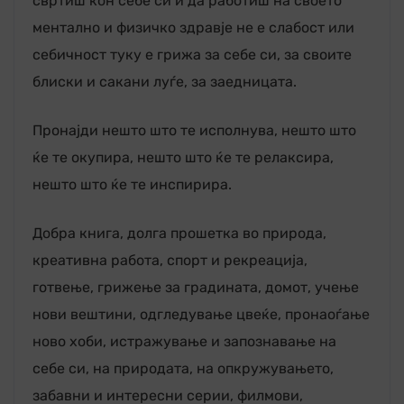
свртиш кон себе си и да работиш на своето
ментално и физичко здравје не е слабост или
себичност туку е грижа за себе си, за своите
блиски и сакани луѓе, за заедницата.
Пронајди нешто што те исполнува, нешто што
ќе те окупира, нешто што ќе те релаксира,
нешто што ќе те инспирира.
Добра книга, долга прошетка во природа,
креативна работа, спорт и рекреација,
готвење, грижење за градината, домот, учење
нови вештини, одгледување цвеќе, пронаоѓање
ново хоби, истражување и запознавање на
себе си, на природата, на опкружувањето,
забавни и интересни серии, филмови,