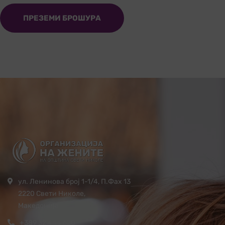
ПРЕЗЕМИ БРОШУРА
ул. Ленинова број 1-1/4, П.Фах 13
2220 Свети Николе,
Македонија
+389 32 444 620