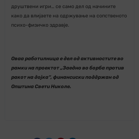
друштвени игри… се само дел од начините
како да влијаете на одржување на сопственото
психо-физичко здравје.
Оваа работилница е дел од активностите во
рамки на проектот „Заедно во борба против
ракот на дојка“, финансиски поддржан од
Општина Свети Николе.