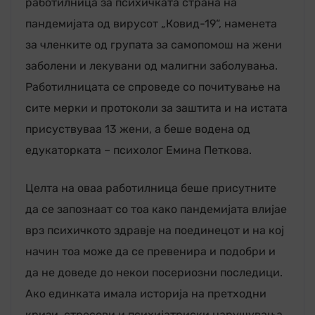
работилница за психичката страна на
пандемијата од вирусот „Ковид-19“, наменета
за членките од групата за самопомош на жени
заболени и лекувани од малигни заболувања.
Работилницата се спроведе со почитување на
ситe мерки и протоколи за заштита и на истата
присуствуваа 13 жени, а беше водена од
едукаторката – психолог Емина Петкова.
Целта на оваа работилница беше присутните
да се запознаат со тоа како пандемијата влијае
врз психичкото здравје на поединецот и на кој
начин тоа може да се превенира и подобри и
да не доведе до некои посериозни последици.
Ако единката имала историја на претходни
кризи, стресови и психијатриски нарушувања,