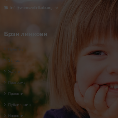
info@womsvetinikole.org.mk
Брзи линкови
Почетна
За нас
Услуги
Програмa
Проекти
Публикации
Новости