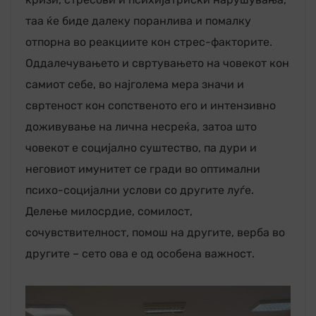
таа ќе биде далеку поранлива и помалку
отпорна во реакциите кон стрес-факторите.
Оддалечувањето и свртувањето на човекот кон
самиот себе, во најголема мера значи и
свртеност кон сопственото его и интензивно
доживување на лична несреќа, затоа што
човекот е социјално суштество, па дури и
неговиот имунитет се гради во оптимални
психо-социјални услови со другите луѓе.
Делење милосрдие, сомилост,
сочувствителност, помош на другите, верба во
другите – сето ова е од особена важност.