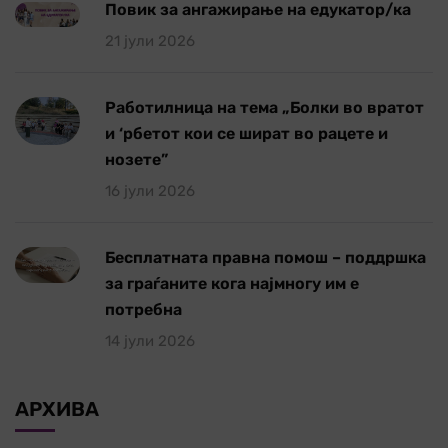
Повик за ангажирање на едукатор/ка
21 јули 2026
Работилница на тема „Болки во вратот
и ‘рбетот кои се шират во рацете и
нозете”
16 јули 2026
Бесплатната правна помош – поддршка
за граѓаните кога најмногу им е
потребна
14 јули 2026
АРХИВА