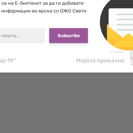
 се на Е-билтенот за да ги добивате
е информации во врска со ОЖО Свети
Следно
ид-19“
Мојата приказна