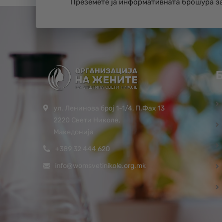
Преземете ја информативната брошура з
ул. Ленинова број 1-1/4, П.Фах 13
2220 Свети Николе,
Македонија
+389 32 444 620
info@womsvetinikole.org.mk