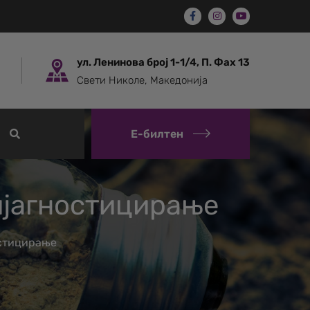
ул. Ленинова број 1-1/4, П. Фах 13
Свети Николе, Македонија
Е-билтен
дијагностицирање
остицирање