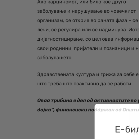
Ако карциномот, или било кое друго
заболување и нарушување во човечкиот
организам, се открие во раната фаза – се
лечи, се регулира или се надминува. Ист
дијагностицирање, со цел оваа информациј
свои роднини, пријатели и познаници и на
заболувањето.
Здравствената култура и грижа за себе е
што треба што поактивно да се работи.
Оваа трибина е дел од активностите во
дојка“, финансиски поддржан од Општи
Е-би