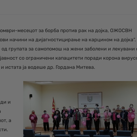
ктомври-месецот за борба против рак на дојка, ОЖОСВН
ови начини на дијагностицирање на карцином на дојка“.
 од групата за самопомош на жени заболени и лекувани 
 јавност со ограничени капацитети поради корона вирус
 истата ја водеше др. Гордана Митева.
еди и
а
от, а
сти.