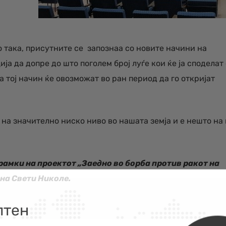
о така, присутните се запознаа со новите начини на
а да допре до што поголем број луѓе кои ќе ја споделат
 тој начин ќе овозможат во ран период да го откријат
 на значително ниско ниво во нашата земја и е нешто на
 рамки на проектот „Заедно во борба против ракот на
на Свети Николе.
лтен