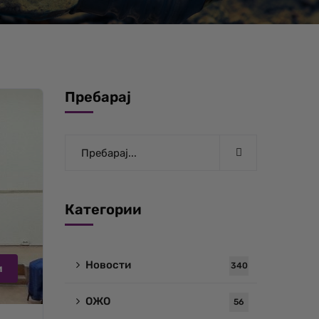
Пребарај
Категории
Новости
340
и
ОЖО
56