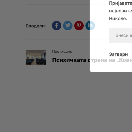
Пријавете
најновит
Николе.
Сподели:
Претходно
Затвори
Психичката страна на „Ков