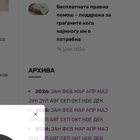
Бесплатната правна
помош – поддршка за
граѓаните кога
најмногу им е
 со
потребна
14 јули 2026
АРХИВА
 кое
2026
:
ЈАН
ФЕВ
МАР
АПР
МАЈ
ЈУН
ЈУЛ
АВГ
СЕП
ОКТ
НОЕ
ДЕК
2025
:
ЈАН
ФЕВ
МАР
АПР
МАЈ
ЈУН
ЈУЛ
АВГ
СЕП
ОКТ
НОЕ
ДЕК
2024
:
ЈАН
ФЕВ
МАР
АПР
МАЈ
ЈУН
ЈУЛ
АВГ
СЕП
ОКТ
НОЕ
ДЕК