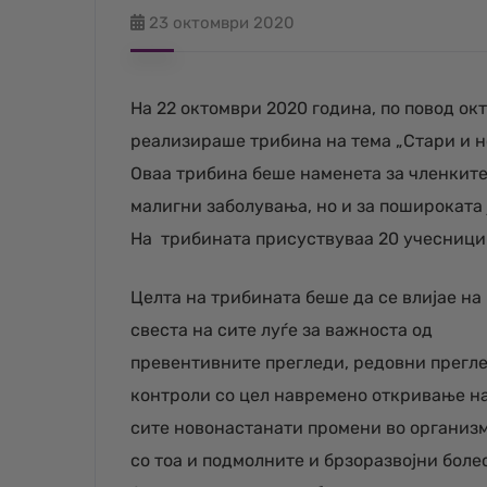
23 октомври 2020
На 22 октомври 2020 година, по повод о
реализираше трибина на тема „Стари и н
Оваа трибина беше наменета за членките
малигни заболувања, но и за пошироката
На трибината присуствуваа 20 учесници и
Целта на трибината беше да се влијае на
свеста на сите луѓе за важноста од
превентивните прегледи, редовни прегл
контроли со цел навремено откривање н
сите новонастанати промени во организм
со тоа и подмолните и брзоразвојни боле