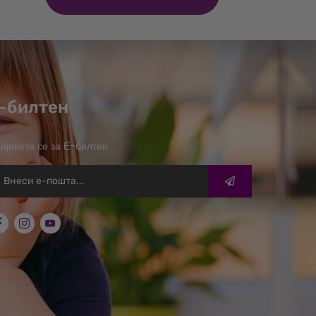
-билтен
ијавете се за Е-билтен