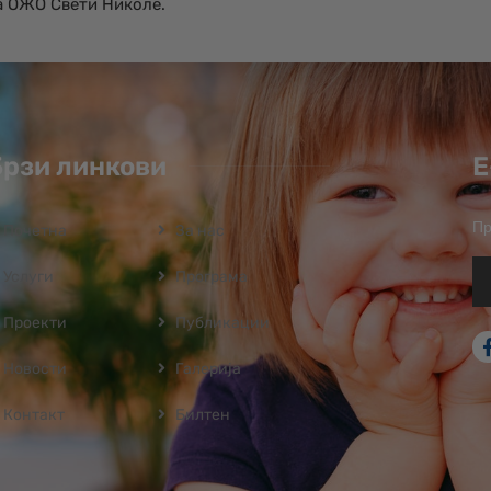
а ОЖО Свети Николе.
Брзи линкови
Е
Пр
Почетна
За нас
Услуги
Програмa
Проекти
Публикации
Новости
Галерија
Контакт
Билтен