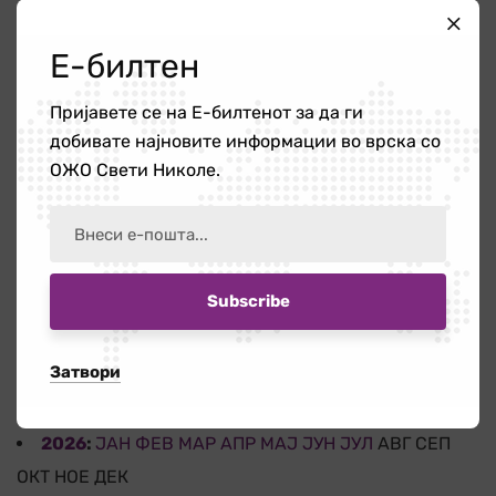
Работилница на тема „Болки во вратот
Е-билтен
и ‘рбетот кои се шират во рацете и
нозете”
Пријавете се на Е-билтенот за да ги
16 јули 2026
добивате најновите информации во врска со
ОЖО Свети Николе.
Бесплатната правна помош – поддршка
за граѓаните кога најмногу им е
потребна
14 јули 2026
АРХИВА
Затвори
2026
:
ЈАН
ФЕВ
МАР
АПР
МАЈ
ЈУН
ЈУЛ
АВГ
СЕП
ОКТ
НОЕ
ДЕК