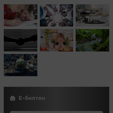
Е-билтен