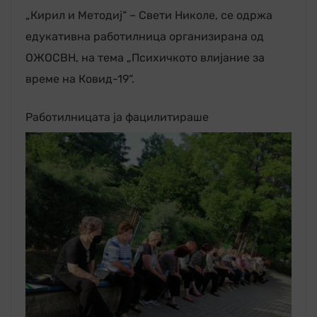
„Кирил и Методиј“ – Свети Николе, се одржа
едукативна работилница организирана од
ОЖОСВН, на тема „Психичкото влијание за
време на Ковид-19“.
Работилницата ја фацили
тираше