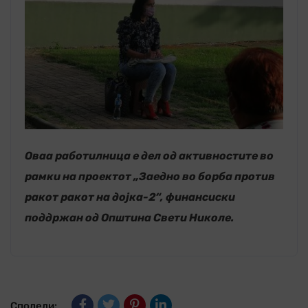
Оваа работилница е дел од активностите во
рамки на проектот „Заедно во борба против
ракот ракот на дојка-2“, финансиски
поддржан од Општина Свети Николе.
Сподели: