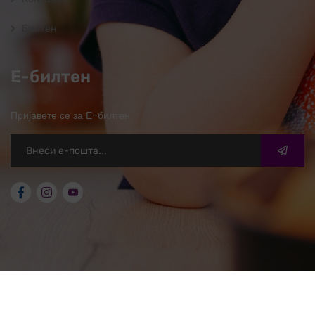
Билтен
Е-билтен
Пријавете се за Е-билтен
2026
© ОЖО Свети Николе. Сите права задржани.