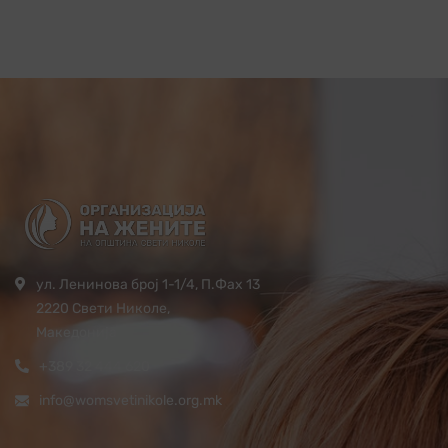
ул. Ленинова број 1-1/4, П.Фах 13
2220 Свети Николе,
Македонија
+389 32 444 620
info@womsvetinikole.org.mk