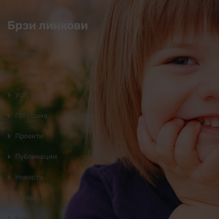
Брзи линкови
Почетна
За нас
Услуги
Програмa
Проекти
Публикации
Новости
Галерија
Контакт