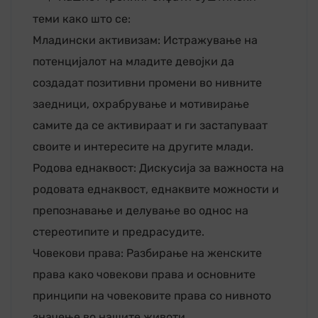
теми како што се:
Младински активизам: Истражување на
потенцијалот на младите девојки да
создадат позитивни промени во нивните
заедници, охрабрување и мотивирање
самите да се активираат и ги застапуваат
своите и интересите на другите млади.
Родова еднаквост: Дискусија за важноста на
родовата еднаквост, еднаквите можности и
препознавање и делување во однос на
стереотипите и предрасудите.
Човекови права: Разбирање на женските
права како човекови права и основните
принципи на човековите права со нивното
значење во нашите животи.