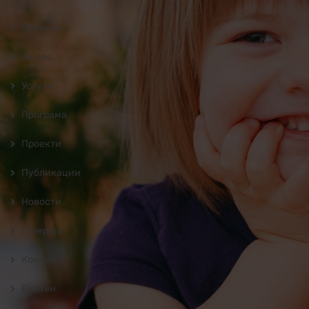
Почетна
За нас
Услуги
Програмa
Проекти
Публикации
Новости
Галерија
Контакт
Билтен