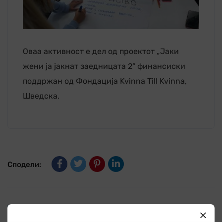
Оваа активност е дел од проектот „Јаки
жени ја јакнат заедницата 2“ финансиски
поддржан од Фондација Kvinna Till Kvinna,
Шведска.
Сподели:
Претходно
Кампања за Октомври-месец за