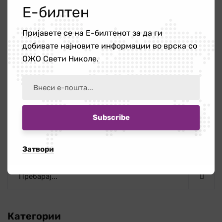
Е-билтен
борба против рак на дојка
Пријавете се на Е-билтенот за да ги
добивате најновите информации во врска со
Следно
ОЖО Свети Николе.
Работилница: Grocery Games:
What Can I Buy?
Пребарај
Затвори
Категории