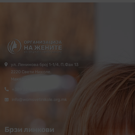
ул. Ленинова број 1-1/4, П.Фах 13
2220 Свети Николе,
Македонија
+389 32 444 620
info@womsvetinikole.org.mk
Брзи линкови