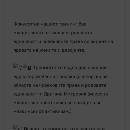
Фокусот на нашиот тренинг беа
младинскиот активизам, родовата
еднаквост и човековите права со акцент на
правата на жените и девојките.
Тренингот го водеа две искусни
едукаторки Весна Попоска (експертка во
областа на човековите права и родовата
еднаквост) и Драгана Митровиќ (искусна
младинска работничка со позадина во
младинскиот активизам.)
Нашиот тренинг опфати суштински