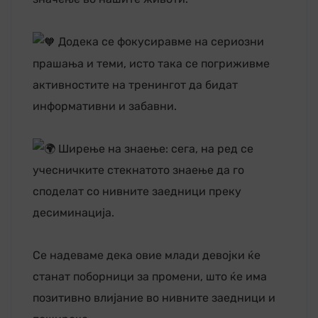
Додека се фокусиравме на сериозни
прашања и теми, исто така се погриживме
активностите на тренингот да бидат
информативни и забавни.
Ширење на знаење: сега, на ред се
учесничките стекнатото знаење да го
споделат со нивните заедници преку
десиминација.
Се надеваме дека овие млади девојки ќе
станат поборници за промени, што ќе има
позитивно влијание во нивните заедници и