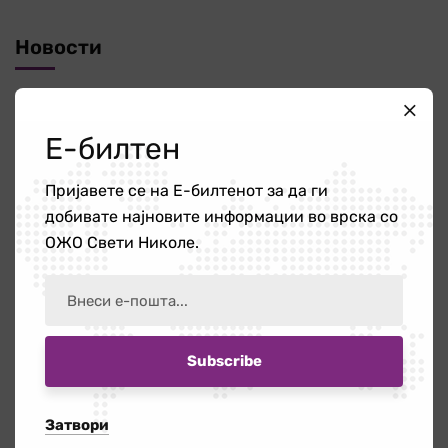
Новости
Повик за ангажирање на едукатор/ка
Е-билтен
21 јули 2026
Пријавете се на Е-билтенот за да ги
Работилница на тема „Болки во вратот
добивате најновите информации во врска со
и ‘рбетот кои се шират во рацете и
ОЖО Свети Николе.
нозете”
16 јули 2026
Бесплатната правна помош – поддршка
за граѓаните кога најмногу им е
потребна
Затвори
14 јули 2026