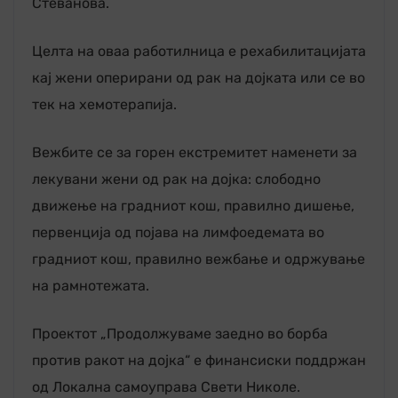
Стеванова.
Целта на оваа работилница е рехабилитацијата
кај жени оперирани од рак на дојката или се во
тек на хемотерапија.
Вежбите се за горен екстремитет наменети за
лекувани жени од рак на дојка: слободно
движење на градниот кош, правилно дишење,
первенција од појава на лимфоедемата во
градниот кош, правилно вежбање и одржување
на рамнотежата.
Проектот „Продолжуваме заедно во борба
против ракот на дојка“ е финансиски поддржан
од Локална самоуправа Свети Николе.