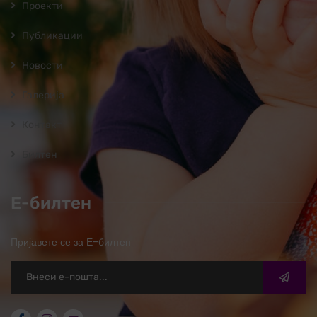
Проекти
Публикации
Новости
Галерија
Контакт
Билтен
Е-билтен
Пријавете се за Е-билтен