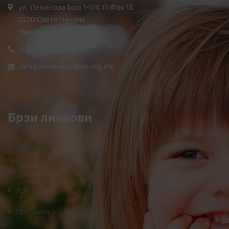
ул. Ленинова број 1-1/4, П.Фах 13
2220 Свети Николе,
Македонија
+389 32 444 620
info@womsvetinikole.org.mk
Брзи линкови
Почетна
За нас
Услуги
Програмa