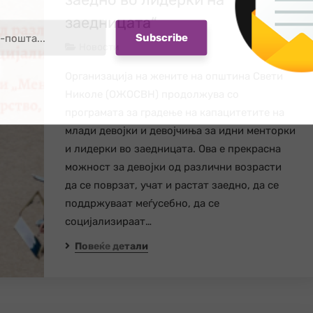
заедницата“
Новости
Организација на жените на општина Свети
Николе (ОЖОСВН) продолжува со
програмата за градење на капацитетите на
млади девојки и девојчиња за идни менторки
и лидерки во заедницата. Ова е прекрасна
можност за девојки од различни возрасти
да се поврзат, учат и растат заедно, да се
поддржуваат меѓусебно, да се
социјализираат…
Повеќе детали