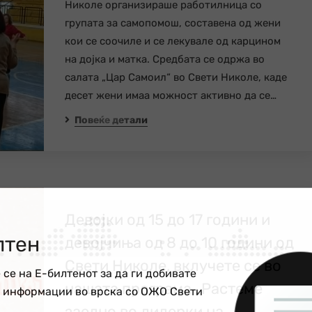
Николе организираше работилница со
групата за самопомош, составена од жени
кои се соочиле и се лекувале од карцином
на дојка и матка. Средбата се одржа во
салата „Цар Самоил“ во Свети Николе, каде
десет жени имаа можност активно да се…
Повеќе детали
Девојки од 15 до 17 години и
лтен
девојчиња од 8 до 10 години од
Свети Николе, вклучете се во
 се на Е-билтенот за да ги добивате
нашата програма „Растеме
е информации во врска со ОЖО Свети
заедно во лидерки на