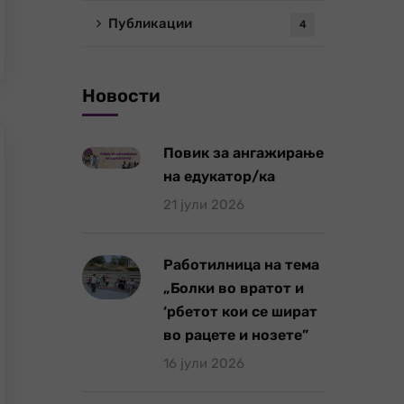
Публикации
4
Новости
Повик за ангажирање
на едукатор/ка
21 јули 2026
Работилница на тема
„Болки во вратот и
‘рбетот кои се шират
во рацете и нозете”
16 јули 2026