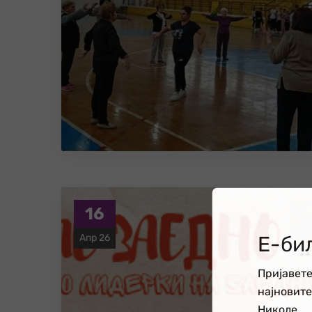
16
Е-би
Апр 26
Пријавете
најновит
Николе.