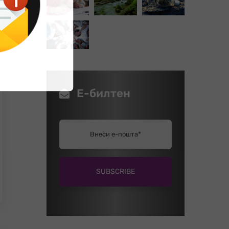
Е-билтен