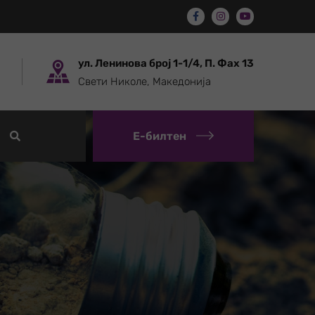
ул. Ленинова број 1-1/4, П. Фах 13
Свети Николе, Македонија
Е-билтен