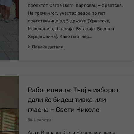
проектот Carpe Diem, Карловац – Хрватска.
На тренингот, учество зедоа по пет
претставници од 5 држави (Хрватска,
Македонија, Шпанија, Бугарија, Босна и
Херцеговина). Како партнер…
Повеќе детали
Работилница: Твој е изборот
дали ќе бидеш тивка или
гласна – Свети Николе
Новости
Ана и Ивона од Свети Николе кои зедоа