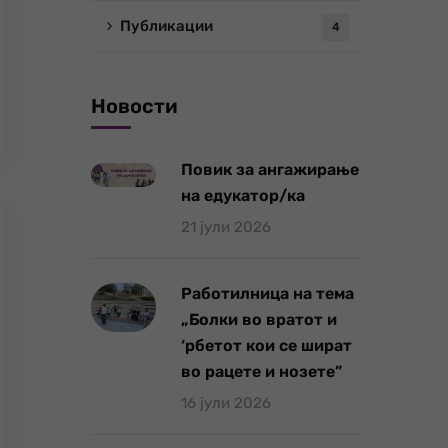
Публикации
4
Новости
Повик за ангажирање
на едукатор/ка
21 јули 2026
Работилница на тема
„Болки во вратот и
‘рбетот кои се шират
во рацете и нозете”
16 јули 2026