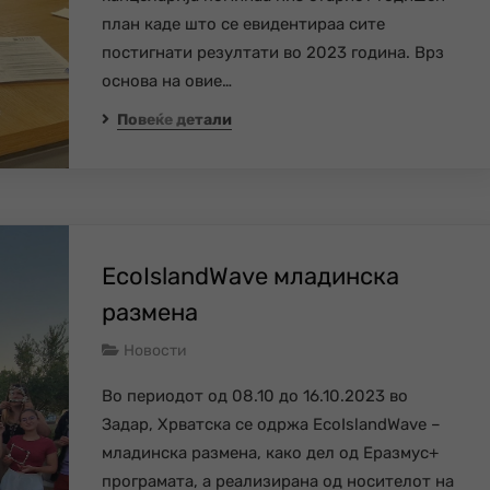
план каде што се евидентираа сите
постигнати резултати во 2023 година. Врз
основа на овие…
Повеќе детали
EcoIslandWave младинска
размена
Новости
Во периодот од 08.10 до 16.10.2023 во
Задар, Хрватска се одржа EcoIslandWave –
младинска размена, како дел од Еразмус+
програмата, а реализирана од носителот на