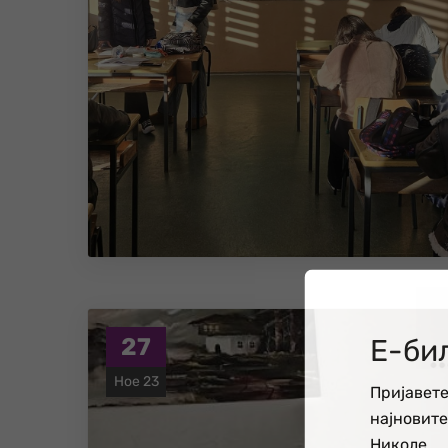
Е-би
27
Ное 23
Пријавете
најновит
Николе.