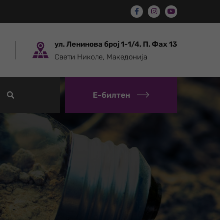
ул. Ленинова број 1-1/4, П. Фах 13
Свети Николе, Македонија
Е-билтен