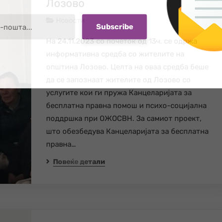
Лозово
Новости
На 24.11.2023 со почеток од 13ч. се одржа
информативна средба со жителите на
општина Лозово. Целта на оваа средба беше
да се запознаат жителите од Лозово со
услугите кои ги пружа Канцеларијата за
бесплатна правна помош и психо-социјална
поддршка при ОЖОСВН. За самиот проект,
што обезбедува Канцеларијата за бесплатна
правна…
Повеќе детали