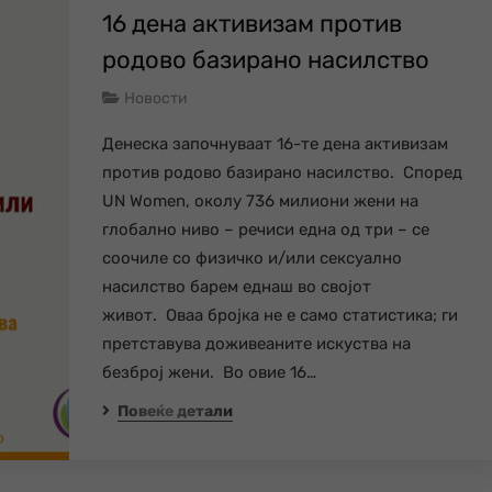
16 дена активизам против
родово базирано насилство
Новости
Денеска започнуваат 16-те дена активизам
против родово базирано насилство. Според
UN Women, околу 736 милиони жени на
глобално ниво – речиси една од три – се
соочиле со физичко и/или сексуално
насилство барем еднаш во својот
живот. Оваа бројка не е само статистика; ги
претставува доживеаните искуства на
безброј жени. Во овие 16…
Повеќе детали