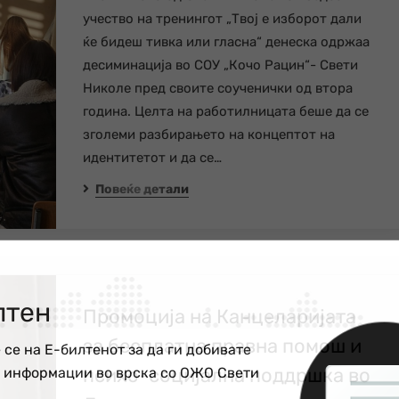
учество на тренингот „Твој е изборот дали
ќе бидеш тивка или гласна“ денеска одржаа
десиминација во СОУ „Кочо Рацин“- Свети
Николе пред своите соученички од втора
година. Целта на работилницата беше да се
зголеми разбирањето на концептот на
идентитетот и да се…
Повеќе детали
лтен
Промоција на Канцеларијата
за бесплатна правна помош и
 се на Е-билтенот за да ги добивате
психо-социјална поддршка во
е информации во врска со ОЖО Свети