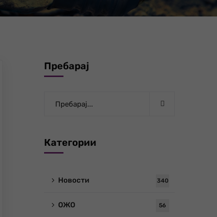
Пребарај
Категории
Новости
340
ОЖО
56