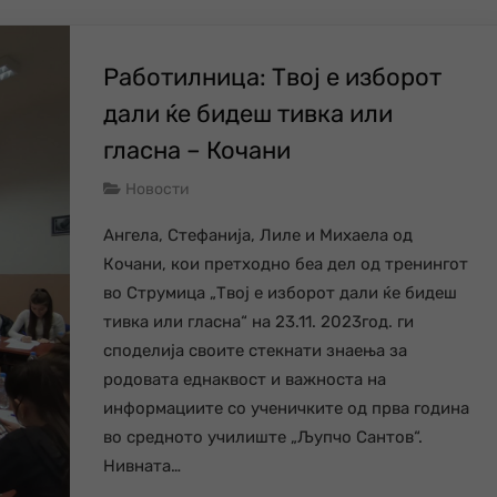
Работилница: Твој е изборот
дали ќе бидеш тивка или
гласна – Кочани
Новости
Ангела, Стефанија, Лиле и Михаела од
Кочани, кои претходно беа дел од тренингот
во Струмица „Твој е изборот дали ќе бидеш
тивка или гласна“ на 23.11. 2023год. ги
споделија своите стекнати знаења за
родовата еднаквост и важноста на
информациите со ученичките од прва година
во средното училиште „Љупчо Сантов“.
Нивната…