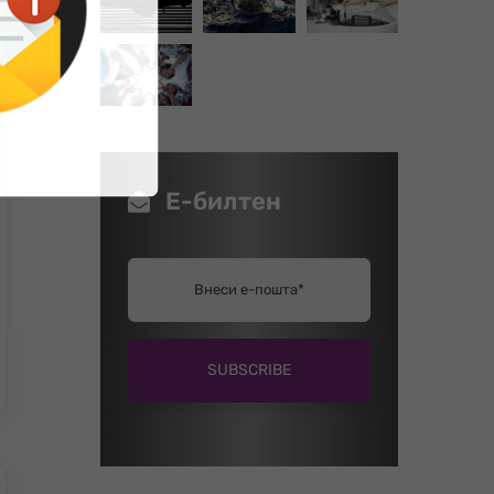
Е-билтен