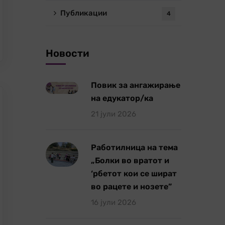
Публикации
4
Новости
Повик за ангажирање
на едукатор/ка
21 јули 2026
Работилница на тема
„Болки во вратот и
‘рбетот кои се шират
во рацете и нозете”
16 јули 2026