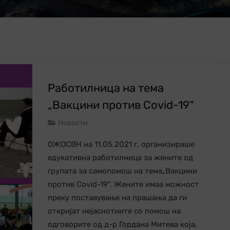
Работилница на тема
„Вакцини против Covid-19“
Новости
ОЖОСВН на 11.05.2021 г. организираше
едукативна работилница за жените од
групата за самопомош на тема„Вакцини
против Covid-19“. Жените имаа можност
преку поставување на прашања да ги
откријат нејаснотиите со помош на
одговорите од д-р Гордана Митева која,