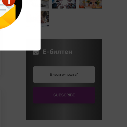
Е-билтен