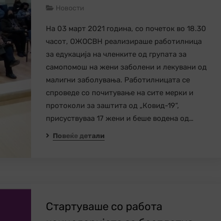
Новости
На 03 март 2021 година, со почеток во 18.30
часот, ОЖОСВН реализираше работилница
за едукација на членките од групата за
самопомош на жени заболени и лекувани од
малигни заболувања. Работилницата се
спроведе со почитување на ситe мерки и
протоколи за заштита од „Ковид-19“,
присуствуваа 17 жени и беше водена од…
Повеќе детали
Стартуваше со работа