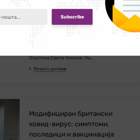
почит на заслужните жени кои го започнаа
патот за родова еднаквост и постојано
залагање за продолжување на борбата за
социјална, економска и политичка
рамноправност. И оваа година,
традиционално, го одбележа со положување
цвеќе на паднатите борки за слобода од
Oпштина Свети Николе. На…
Повеќе детали
Модифициран британски
ковид-вирус: симптоми,
последици и вакцинација