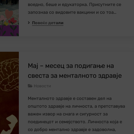
воедно, беше и едукаторка. Присутните се
запознаа со видовите вакцини и со тоа…
Повеќе детали
Мај – месец за подигање на
свеста за менталното здравје
Новости
Менталното здравје е составен дел на
општото здравје на личноста, а претставува
важен извор на снага и сигурност за
поединецот и семејството. Личноста која е
со добро ментално здравје е задоволна,