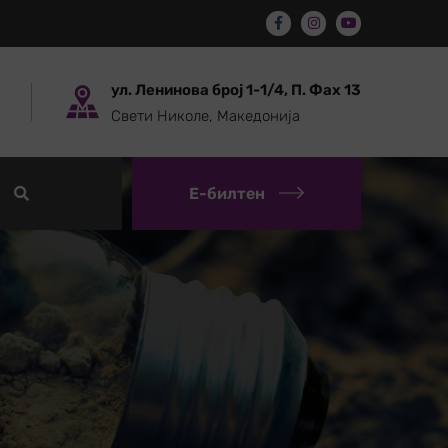
ул. Ленинова број 1-1/4, П. Фах 13
Свети Николе, Македонија
Е-билтен