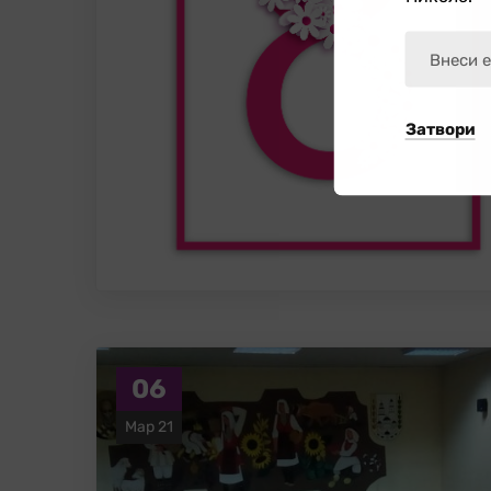
Затвори
06
Мар 21