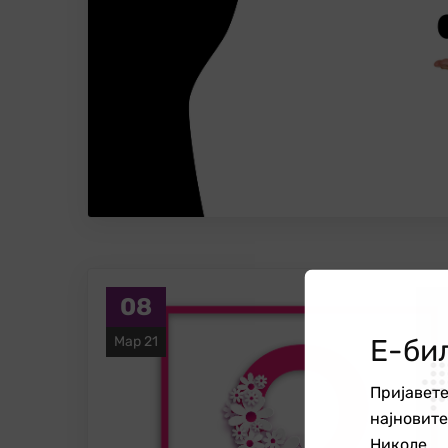
08
Е-би
Мар 21
Пријавете
најновит
Николе.