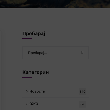
Пребарај
Категории
Новости
340
ОЖО
56