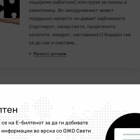
социјален работник) или групи за помош и
самопомош. Во секојдневниот живот
поддршка најчесто ни даваат најблиските
(партнерот, семејството, пријателите,
колегите, лекарот, наставникот) бидејќи тие
се до нас и сметаме…
Повеќе детали
Активности на ОЖОСВН по
лтен
повод 8 Март
Новости
 се на Е-билтенот за да ги добивате
е информации во врска со ОЖО Свети
ОЖОСВН, 8 Март го празнува со оддавање